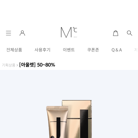
전체상품
사용후기
이벤트
쿠폰존
Q & A
[아울렛] 50~80%
기획상품
>