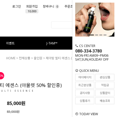
로그인
회원가입
장바구니
주문조회
마이페이지
0
10,000
이벤트
J-TAM™
CS CENTER
080-334-3780
MON-FRI AM09~PM06
HOME
>
전체상품
>
올인원
> 제이탐 멀티 에센스 (아울렛 50% 할인중)
SAT,SUN,HOLIDAY OFF
QUICK MENU
49
마이페이지
관심상품
티 에센스 (아울렛 50% 할인중)
최근본상품
적립금
MULTI ESSENCE
공지사항
상품문의
상품후기
배송조회
85,000원
85,000원
TODAY VIEW