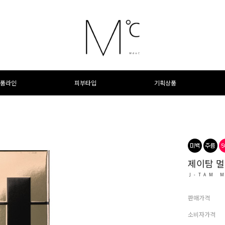
품라인
피부타입
기획상품
제이탐 멀
J-TAM 
판매가격
소비자가격