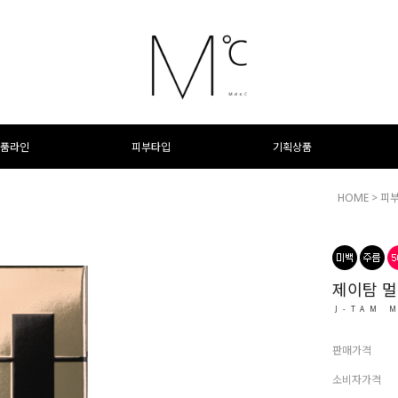
품라인
피부타입
기획상품
HOME
>
피
제이탐 멀
J-TAM 
판매가격
소비자가격