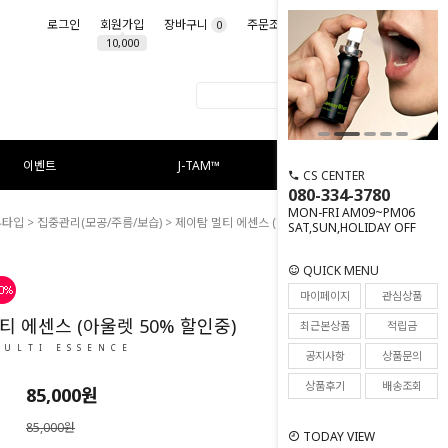
로그인
회원가입
장바구니
주문조회
마이페이지
0
10,000
이벤트
J-TAM™
CS CENTER
080-334-3780
MON-FRI AM09~PM06
부타입
>
집중관리(모공/주름/보습)
> 제이탐 멀티 에센스 (아울렛 50% 할인중)
SAT,SUN,HOLIDAY OFF
QUICK MENU
49
마이페이지
관심상품
티 에센스 (아울렛 50% 할인중)
최근본상품
적립금
MULTI ESSENCE
공지사항
상품문의
상품후기
배송조회
85,000원
85,000원
TODAY VIEW