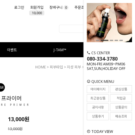
로그인
회원가입
장바구니
주문조회
마이페이지
0
10,000
이벤트
J-TAM™
CS CENTER
080-334-3780
MON-FRI AM09~PM06
HOME
>
피부타입
>
지성 피부
> 스킨 포어 프라이머
SAT,SUN,HOLIDAY OFF
QUICK MENU
197
마이페이지
관심상품
 프라이머
최근본상품
적립금
ORE PRIMER
공지사항
상품문의
상품후기
배송조회
13,000
원
13,000원
TODAY VIEW