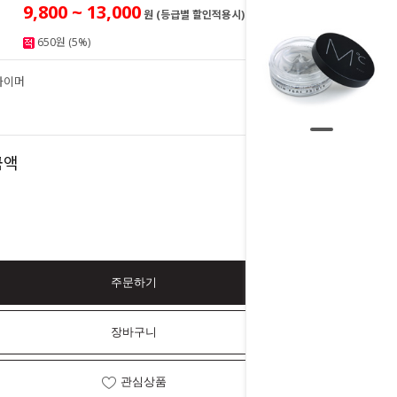
9,800 ~ 13,000
원 (등급별 할인적용시)
650원 (5%)
라이머
13,000
원
13,000
금액
원
주문하기
장바구니
관심상품