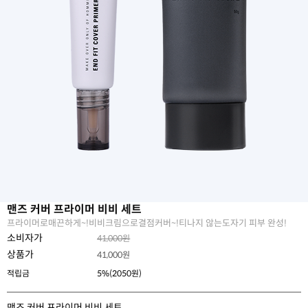
맨즈 커버 프라이머 비비 세트
프라이머로매끈하게~!비비크림으로결점커버~!티나지 않는도자기 피부 완성!
소비자가
41,000원
상품가
41,000
원
적립금
5%(2050원)
맨즈 커버 프라이머 비비 세트