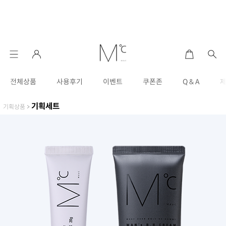
전체상품
사용후기
이벤트
쿠폰존
Q & A
기획세트
기획상품
>