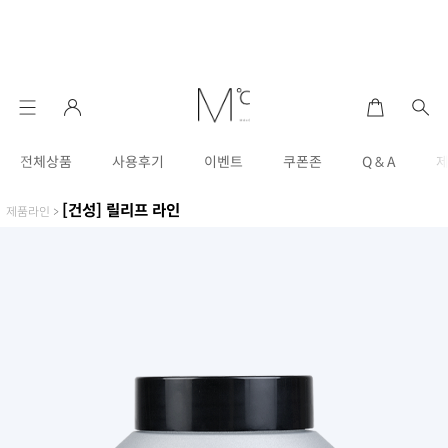
전체상품
사용후기
이벤트
쿠폰존
Q & A
[건성] 릴리프 라인
제품라인
>