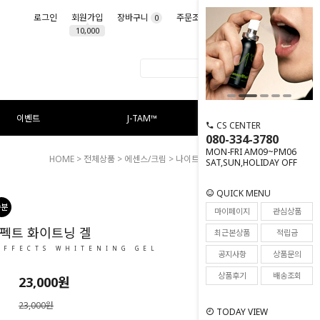
로그인
회원가입
장바구니
주문조회
마이페이지
0
10,000
이벤트
J-TAM™
CS CENTER
080-334-3780
MON-FRI AM09~PM06
HOME
>
전체상품
>
에센스/크림
> 나이트 이펙트 화이트닝 겔
SAT,SUN,HOLIDAY OFF
QUICK MENU
212
마이페이지
관심상품
펙트 화이트닝 겔
최근본상품
적립금
EFFECTS WHITENING GEL
공지사항
상품문의
상품후기
배송조회
23,000
원
23,000원
TODAY VIEW