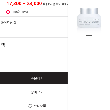
17,300 ~ 23,000
원 (등급별 할인적용시)
1,150원 (5%)
 화이트닝 겔
23,000
원
23,000
금액
원
주문하기
장바구니
관심상품