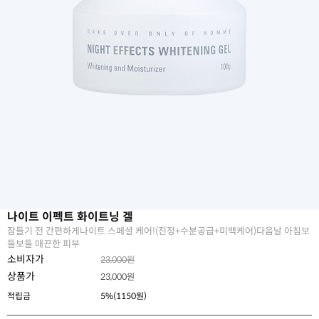
나이트 이펙트 화이트닝 겔
잠들기 전 간편하게나이트 스페셜 케어!(진정+수분공급+미백케어)다음날 아침보
들보들 매끈한 피부
소비자가
23,000원
상품가
23,000
원
적립금
5%(1150원)