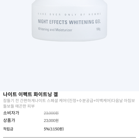
나이트 이펙트 화이트닝 겔
잠들기 전 간편하게나이트 스페셜 케어!(진정+수분공급+미백케어)다음날 아침보
들보들 매끈한 피부
소비자가
23,000원
상품가
23,000
원
적립금
5%(1150원)