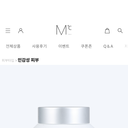
전체상품
사용후기
이벤트
쿠폰존
Q & A
민감성 피부
피부타입
>