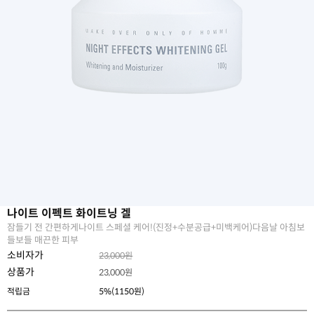
나이트 이펙트 화이트닝 겔
잠들기 전 간편하게나이트 스페셜 케어!(진정+수분공급+미백케어)다음날 아침보
들보들 매끈한 피부
소비자가
23,000원
상품가
23,000
원
적립금
5%(1150원)