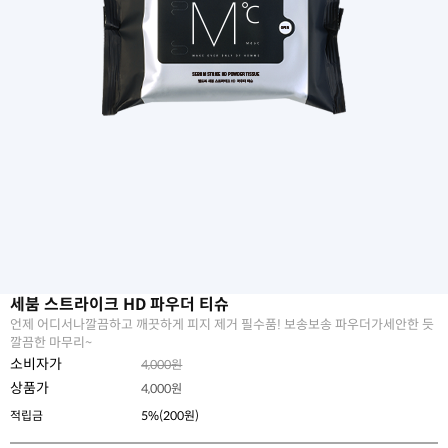
세붐 스트라이크 HD 파우더 티슈
언제 어디서나깔끔하고 깨끗하게 피지 제거 필수품! 보송보송 파우더가세안한 듯
깔끔한 마무리~
소비자가
4,000원
상품가
4,000
원
적립금
5%(200원)