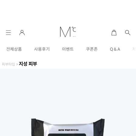
전체상품
사용후기
이벤트
쿠폰존
Q & A
지성 피부
피부타입
>