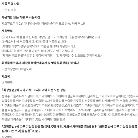
제품 주요 사양
모든 피부용
사용기한 또는 개봉 후 사용기간
제조일로부터 2년이내에 생산된 제품을 순차적으로 발송, 개봉 후 1년
사용방법
① 국소부위에 물을 적신 다음 적당량(펌프 2~3회분정도)을 손바닥에 덜어냅니다.
② 국소부위에 부드럽게 마사지하듯이 거품을 냅니다.
(예민한 피부의 경우 손바닥에서 거품을 낸 후에 사용합니다.)
③ 미지근한 물로 잔여물이 남지 않게 깨끗이 헹구어 냅니다.
(차가운 물로 헹궈낼 경우 청량감이 배가됩니다. 자극적일 수 있으므로 주의하세요.)
화장품제조업자, 화장품책임판매업자 및 맞춤형화장품판매업자
리봄화장품㈜ , ㈜엠도씨
제조국
대한민국
「화장품법」에 따라 기재·표시하여야 하는 모든 성분
정제수,소듐라우레스설페이트,코카마이드디이에이,데실글루코사이드,글리세린,코카미도프로필베타인,목련나
껍질추출물,흰버드나무껍질추출물,녹차추출물,왕귤추출물,프로폴리스추출물,마트리카리아꽃/잎추출물,나한백
지추출물,병풀추출물,호장근뿌리추출물,황금추출물,스페인감초뿌리추출물,마트리카리아꽃추출물,로즈마리잎
출물,부틸렌글라이콜,글라이콜다이스테아레이트,시트릭애씨드,락틱애씨드,글라이콜릭애씨드,폴리쿼터늄-10,
듐클로라이드,아크릴레이트/C10-30알킬아크릴레이트크로스폴리머,포타슘하이드록사이드,클로페네신,페녹시
에탄올,다이소듐이디티에이,멘틸락테이트,멘톨,향료
「화장품법」에 따른 기능성 화장품(미백, 주름개선, 자외선 차단제품 등)의 경우 “화장품법에 따른 기능성 화장품
심사(또는 보고)를 필함”의 문구
해당없음