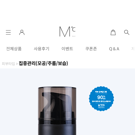
전체상품
사용후기
이벤트
쿠폰존
Q & A
집중관리(모공/주름/보습)
피부타입
>