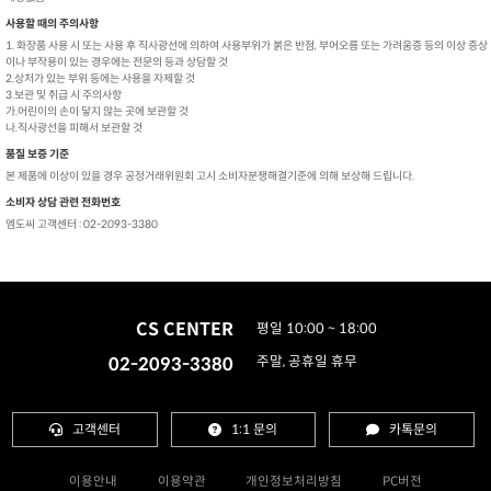
사용할 때의 주의사항
1. 화장품 사용 시 또는 사용 후 직사광선에 의하여 사용부위가 붉은 반점, 부어오름 또는 가려움증 등의 이상 증상
이나 부작용이 있는 경우에는 전문의 등과 상담할 것
2.상처가 있는 부위 등에는 사용을 자제할 것
3.보관 및 취급 시 주의사항
가.어린이의 손이 닿지 않는 곳에 보관할 것
나.직사광선을 피해서 보관할 것
품질 보증 기준
본 제품에 이상이 있을 경우 공정거래위원회 고시 소비자분쟁해결기준에 의해 보상해 드립니다.
소비자 상담 관련 전화번호
엠도씨 고객센터 : 02-2093-3380
CS CENTER
평일 10:00 ~ 18:00
02-2093-3380
주말, 공휴일 휴무
고객센터
1:1 문의
카톡문의
이용안내
이용약관
개인정보처리방침
PC버전