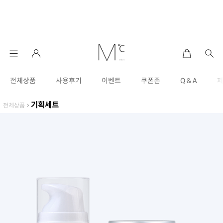
전체상품
사용후기
이벤트
쿠폰존
Q & A
기획세트
전체상품
>