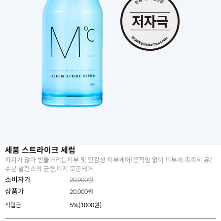
세붐 스트라이크 세럼
피지가 많아 번들거리는피부 및 민감성 피부케어!끈적임 없이 피부에 촉촉히.유/
수분 발란스의 균형,피지 모공케어
소비자가
20,000원
상품가
20,000
원
적립금
5%(1000원)