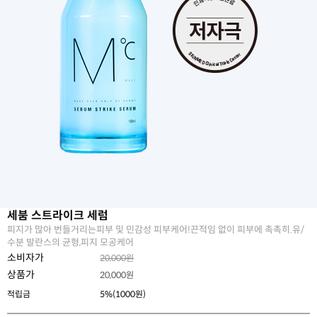
세붐 스트라이크 세럼
피지가 많아 번들거리는피부 및 민감성 피부케어!끈적임 없이 피부에 촉촉히.유/
수분 발란스의 균형,피지 모공케어
소비자가
20,000원
상품가
20,000
원
적립금
5%(1000원)