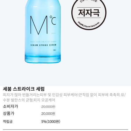
세붐 스트라이크 세럼
피지가 많아 번들거리는피부 및 민감성 피부케어!끈적임 없이 피부에 촉촉히.유/
수분 발란스의 균형,피지 모공케어
소비자가
20,000원
상품가
20,000
원
적립금
5%(1000원)