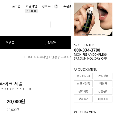
로그인
회원가입
장바구니
주문조회
마이페이지
0
10,000
이벤트
J-TAM™
CS CENTER
080-334-3780
MON-FRI AM09~PM06
HOME
>
피부타입
>
민감성 피부
> 세붐 스트라이크 세럼
SAT,SUN,HOLIDAY OFF
QUICK MENU
74
마이페이지
관심상품
트라이크 세럼
최근본상품
적립금
STRIKE SERUM
공지사항
상품문의
상품후기
배송조회
20,000
원
20,000원
TODAY VIEW