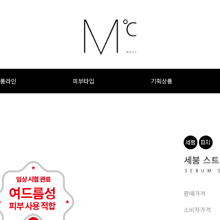
품라인
피부타입
기획상품
세붐 스
SEBUM 
판매가격
소비자가격