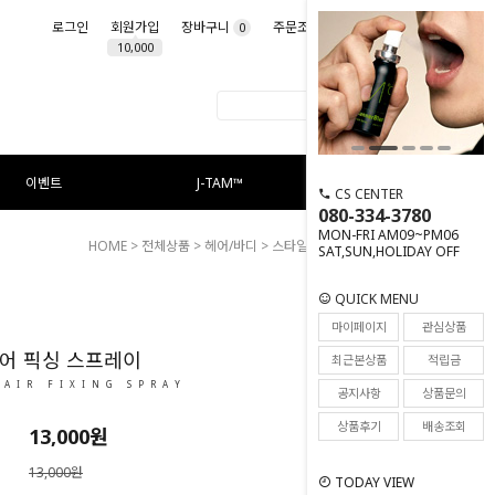
로그인
회원가입
장바구니
주문조회
마이페이지
0
10,000
이벤트
J-TAM™
CS CENTER
080-334-3780
MON-FRI AM09~PM06
HOME
>
전체상품
>
헤어/바디
> 스타일 헤어 픽싱 스프레이
SAT,SUN,HOLIDAY OFF
QUICK MENU
50
마이페이지
관심상품
어 픽싱 스프레이
최근본상품
적립금
HAIR FIXING SPRAY
공지사항
상품문의
상품후기
배송조회
13,000
원
13,000원
TODAY VIEW