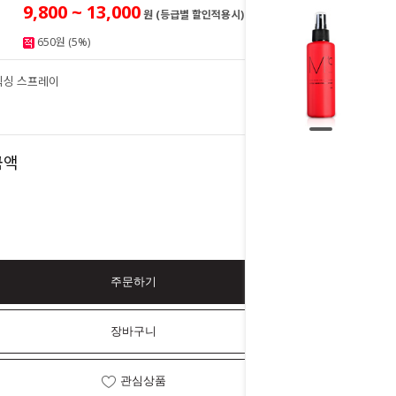
9,800 ~ 13,000
원 (등급별 할인적용시)
650원 (5%)
픽싱 스프레이
13,000
원
13,000
금액
원
주문하기
장바구니
관심상품