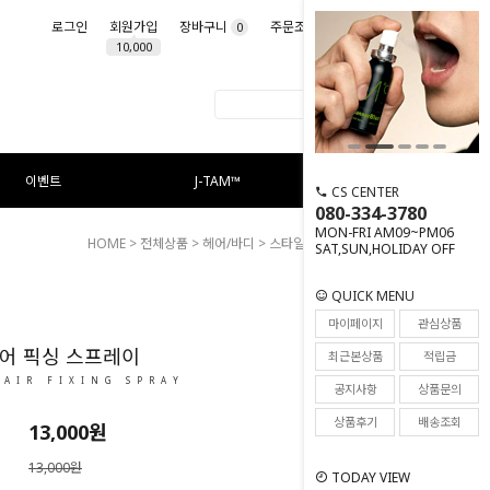
로그인
회원가입
장바구니
주문조회
마이페이지
0
10,000
이벤트
J-TAM™
CS CENTER
080-334-3780
MON-FRI AM09~PM06
HOME
>
전체상품
>
헤어/바디
> 스타일 헤어 픽싱 스프레이
SAT,SUN,HOLIDAY OFF
QUICK MENU
51
마이페이지
관심상품
어 픽싱 스프레이
최근본상품
적립금
HAIR FIXING SPRAY
공지사항
상품문의
상품후기
배송조회
13,000
원
13,000원
TODAY VIEW