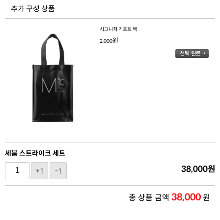
추가 구성 상품
시그니처 기프트 백
원
2,000
세붐 스트라이크 세트
38,000
원
+1
-1
38,000
총 상품 금액
원