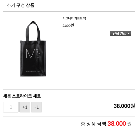
추가 구성 상품
시그니처 기프트 백
원
2,000
세붐 스트라이크 세트
38,000
원
+1
-1
38,000
총 상품 금액
원