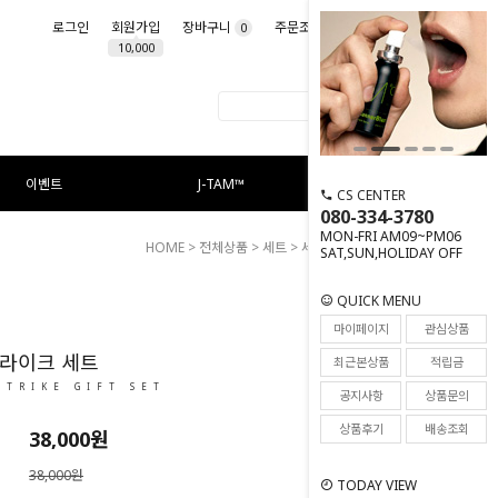
로그인
회원가입
장바구니
주문조회
마이페이지
0
10,000
이벤트
J-TAM™
CS CENTER
080-334-3780
MON-FRI AM09~PM06
HOME
>
전체상품
>
세트
> 세붐 스트라이크 세트
SAT,SUN,HOLIDAY OFF
QUICK MENU
132
마이페이지
관심상품
트라이크 세트
최근본상품
적립금
STRIKE GIFT SET
공지사항
상품문의
상품후기
배송조회
38,000
원
38,000원
TODAY VIEW