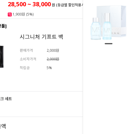
28,500 ~ 38,000
원 (등급별 할인적용시)
1,900원 (5%)
상품]
시그니처 기프트 백
판매가격
2,000원
소비자가격
2,000원
적립금
5%
추가하기
크 세트
38,000
원
38,000
금액
원