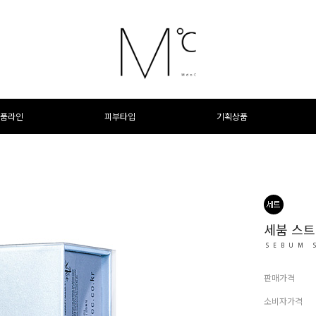
품라인
피부타입
기획상품
세붐 스
SEBUM 
판매가격
소비자가격