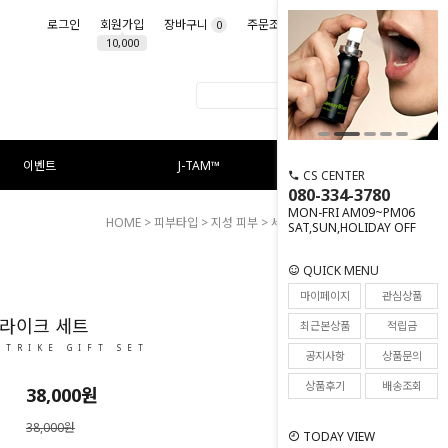
로그인
회원가입
장바구니
주문조회
마이페이지
0
10,000
이벤트
J-TAM™
CS CENTER
080-334-3780
MON-FRI AM09~PM06
HOME
>
피부타입
>
지성 피부
> 세붐 스트라이크 세트
SAT,SUN,HOLIDAY OFF
QUICK MENU
133
마이페이지
관심상품
트라이크 세트
최근본상품
적립금
STRIKE GIFT SET
공지사항
상품문의
상품후기
배송조회
38,000
원
38,000원
TODAY VIEW