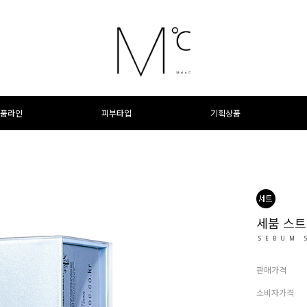
품라인
피부타입
기획상품
세붐 스
SEBUM 
판매가격
소비자가격