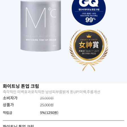
화이트닝 톤업 크림
즉각적인 미백효과로칙칙한 남성피부를밝게 톤UP!미백,주름개선
소비자가
25,000원
상품가
25,000
원
적립금
5%(1250원)
화이트닝 톤업 크림