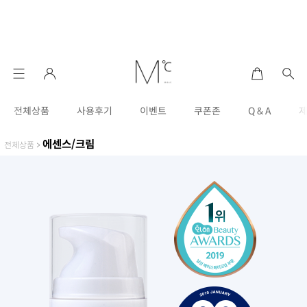
전체상품
사용후기
이벤트
쿠폰존
Q & A
에센스/크림
전체상품
>