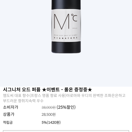
시그니처 오드 퍼퓸 ★이벤트 - 롤온 증정중★
엠도씨 대표 향수(프랑스 명품 향료 사용)아로마와 우디의 완벽한 조화은은하고
부드러운 향취지속력 우수
소비자가
(
25
%할인)
38,000원
상품가
28,500원
적립금
5%(1420원)