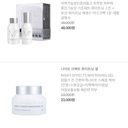
미백기능성인증어둡고 칙칙한 피부에
좋은기능성 기초세트-화이트닝 스킨 +
로션-화이트닝 에센스-마스크팩 1장-제품
설명서
48,000원
48,000원
나이트 이펙트 화이트닝 겔
NIGHT EFFECTS WHITENING GEL
잠들기 전 간편하게나이트 스페셜 케어!
(진정+수분공급+미백케어)다음날
아침보들보들 매끈한 피부
23,000원
23,000원