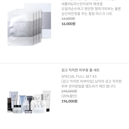
네롤리&쟈스민아로마 에센셜
오일의순수하고 편안한 향취가피부는 물론
심신의안정을 주는 힐링 마스크 시트
16,000원
16,000원
검고 칙칙한 피부용 풀 세트
SPECIAL FULL SET #3
[검고 칙칙한 피부타입] 남자의 검고 칙칙한
피부 관리방법을 엠도씨가 제안 합니다.
245,000원
(20%할인)
196,000원