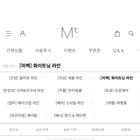
전체상품
사용후기
이벤트
쿠폰존
Q & A
[미백] 화이트닝 라인
제품라인
>
|
|
[건성] 릴리프 라인
[지성] 세붐 라인
[미백] 화이트닝 라인
|
|
[민감성] 시카&아크네 라인
[주름] 안티링클
[모공] 모공케어
|
|
[잡티] 메이크업 라인
[헤어] 스타일 라인
[여행] 여행용
|
|
[프리미엄] 제이탐
[매너] 향기 & 에티켓
최신순
낮은가격
높은가격
판매순위
상품명