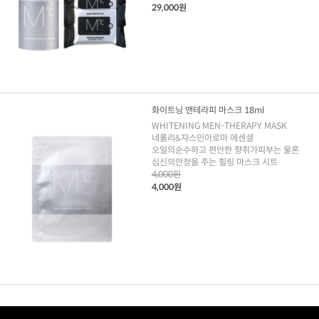
29,000원
화이트닝 맨테라피 마스크 18ml
WHITENING MEN-THERAPY MASK
네롤리&쟈스민아로마 에센셜
오일의순수하고 편안한 향취가피부는 물론
심신의안정을 주는 힐링 마스크 시트
4,000원
4,000원