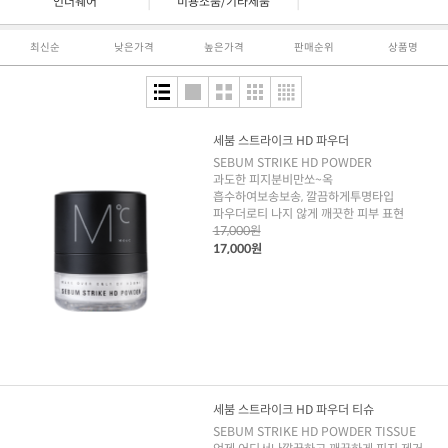
|
|
언더웨어
미용소품/기타제품
최신순
낮은가격
높은가격
판매순위
상품명
세붐 스트라이크 HD 파우더
SEBUM STRIKE HD POWDER
과도한 피지분비만쏘~옥
흡수하여보송보송, 깔끔하게투명타입
파우더로티 나지 않게 깨끗한 피부 표현
17,000원
17,000원
세붐 스트라이크 HD 파우더 티슈
SEBUM STRIKE HD POWDER TISSUE