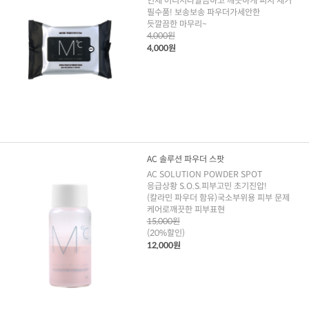
언제 어디서나깔끔하고 깨끗하게 피지 제거
필수품! 보송보송 파우더가세안한
듯깔끔한 마무리~
4,000원
4,000원
AC 솔루션 파우더 스팟
AC SOLUTION POWDER SPOT
응급상황 S.O.S.피부고민 초기진압!
(칼라민 파우더 함유)국소부위용 피부 문제
케어로깨끗한 피부표현
15,000원
(20%할인)
12,000원