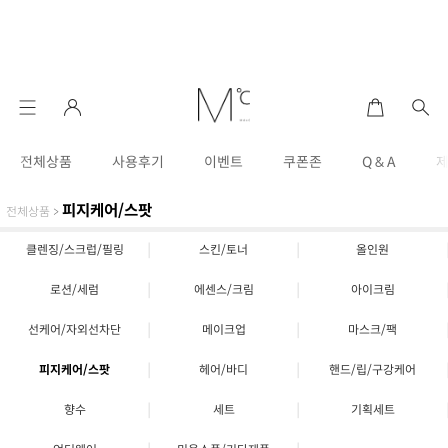
전체상품
사용후기
이벤트
쿠폰존
Q & A
피지케어/스팟
전체상품
>
|
|
클렌징/스크럽/필링
스킨/토너
올인원
|
|
로션/세럼
에센스/크림
아이크림
|
|
선케어/자외선차단
메이크업
마스크/팩
|
|
피지케어/스팟
헤어/바디
핸드/립/구강케어
|
|
향수
세트
기획세트