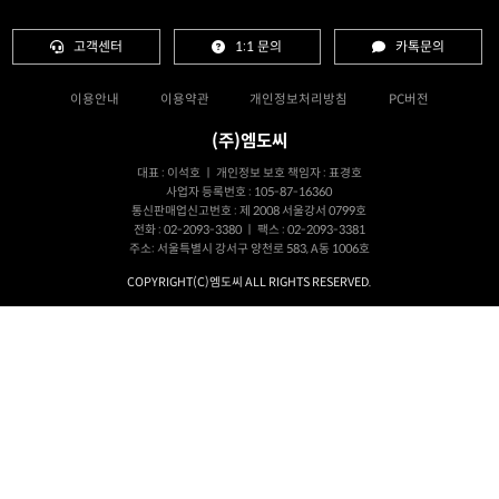
고객센터
1:1 문의
카톡문의
이용안내
이용약관
개인정보처리방침
PC버전
(주)엠도씨
대표 : 이석호 ㅣ 개인정보 보호 책임자 : 표경호
사업자 등록번호 : 105-87-16360
통신판매업신고번호 : 제 2008 서울강서 0799호
전화 : 02-2093-3380 ㅣ 팩스 : 02-2093-3381
주소: 서울특별시 강서구 양천로 583, A동 1006호
COPYRIGHT(C)엠도씨 ALL RIGHTS RESERVED.