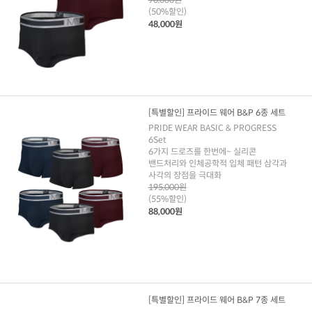
(50%할인)
48,000원
[특별할인] 프라이드 웨어 B&P 6종 세트
PRIDE WEAR BASIC & PROGRESS
6Set
6가지 드로즈를 한번에~ 실리콘
밴드처리와 인체공학적 입체 패턴 삼각과
사각의 장점을 극대화
195,000원
(55%할인)
88,000원
[특별할인] 프라이드 웨어 B&P 7종 세트