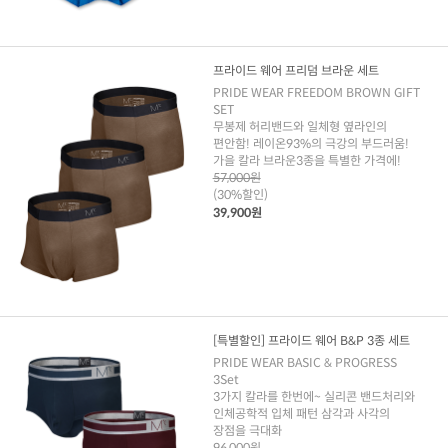
프라이드 웨어 프리덤 브라운 세트
PRIDE WEAR FREEDOM BROWN GIFT
SET
무봉제 허리밴드와 일체형 옆라인의
편안함! 레이온93%의 극강의 부드러움!
가을 칼라 브라운3종을 특별한 가격에!
57,000원
(30%할인)
39,900원
[특별할인] 프라이드 웨어 B&P 3종 세트
PRIDE WEAR BASIC & PROGRESS
3Set
3가지 칼라를 한번에~ 실리콘 밴드처리와
인체공학적 입체 패턴 삼각과 사각의
장점을 극대화
96,000원