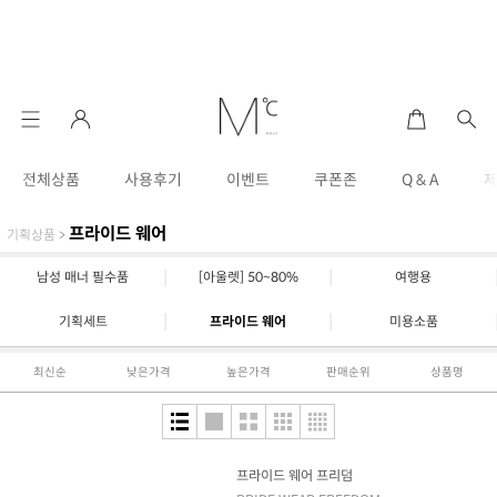
전체상품
사용후기
이벤트
쿠폰존
Q & A
프라이드 웨어
기획상품
>
|
|
남성 매너 필수품
[아울렛] 50~80%
여행용
|
|
기획세트
프라이드 웨어
미용소품
최신순
낮은가격
높은가격
판매순위
상품명
프라이드 웨어 프리덤