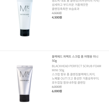
엠도씨 대표 폼 클렌징(피부관리의 시작)
섬세하고 부드러운 거품깨끗한
클렌징촉촉한 보습효과
4,500원
4,500원
블랙헤드 퍼펙트 스크럽 폼 여행용 미니
50g
BLACKHEAD PERFECT SCRUB FOAM
MINI 50g
스크럽 함유 폼 클렌징블랙헤드,피지,
노폐물 OUT!크고 풍성한 거품숯파우더,
호두껍질 함유내추럴 클렌징
6,000원
6,000원