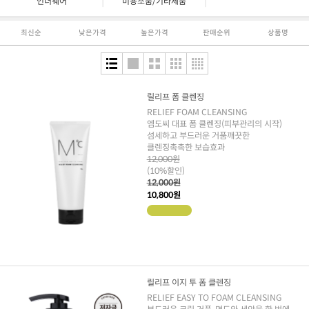
|
|
언더웨어
미용소품/기타제품
최신순
낮은가격
높은가격
판매순위
상품명
릴리프 폼 클렌징
RELIEF FOAM CLEANSING
엠도씨 대표 폼 클렌징(피부관리의 시작)
섬세하고 부드러운 거품깨끗한
클렌징촉촉한 보습효과
12,000원
(10%할인)
12,000원
10,800원
릴리프 이지 투 폼 클렌징
RELIEF EASY TO FOAM CLEANSING