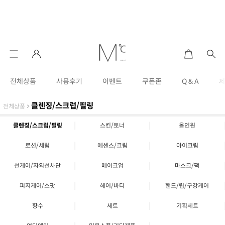
전체상품
사용후기
이벤트
쿠폰존
Q & A
클렌징/스크럽/필링
전체상품
>
|
|
클렌징/스크럽/필링
스킨/토너
올인원
|
|
로션/세럼
에센스/크림
아이크림
|
|
선케어/자외선차단
메이크업
마스크/팩
|
|
피지케어/스팟
헤어/바디
핸드/립/구강케어
|
|
향수
세트
기획세트