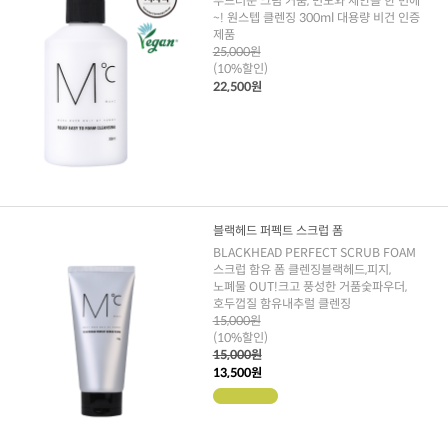
부드러운 크림 거품, 면도와 세안을 한 번에
~! 원스텝 클렌징 300ml 대용량 비건 인증
제품
25,000원
(10%할인)
22,500원
블랙헤드 퍼펙트 스크럽 폼
BLACKHEAD PERFECT SCRUB FOAM
스크럽 함유 폼 클렌징블랙헤드,피지,
노폐물 OUT!크고 풍성한 거품숯파우더,
호두껍질 함유내추럴 클렌징
15,000원
(10%할인)
15,000원
13,500원