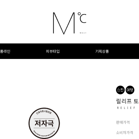
품라인
피부타입
기획상품
릴리프 토
RELIEF
판매가격
소비자가격