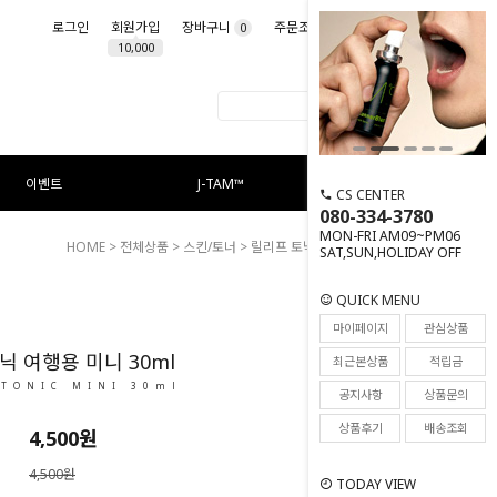
로그인
회원가입
장바구니
주문조회
마이페이지
0
10,000
이벤트
J-TAM™
CS CENTER
080-334-3780
MON-FRI AM09~PM06
HOME
>
전체상품
>
스킨/토너
> 릴리프 토닉 여행용 미니 30ml
SAT,SUN,HOLIDAY OFF
QUICK MENU
14
마이페이지
관심상품
닉 여행용 미니 30ml
최근본상품
적립금
 TONIC MINI 30ml
공지사항
상품문의
상품후기
배송조회
4,500
원
4,500원
TODAY VIEW