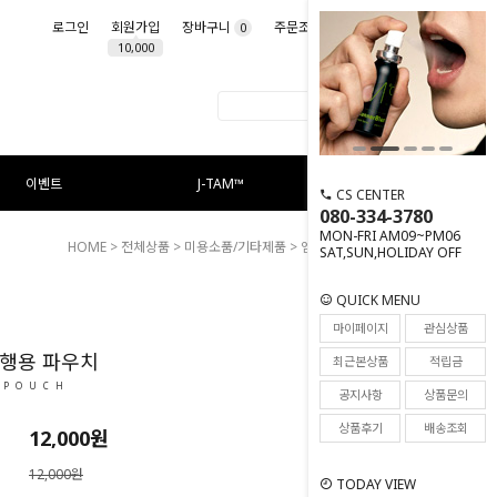
로그인
회원가입
장바구니
주문조회
마이페이지
0
10,000
이벤트
J-TAM™
CS CENTER
080-334-3780
MON-FRI AM09~PM06
HOME
>
전체상품
>
미용소품/기타제품
> 엠도씨 여행용 파우치
SAT,SUN,HOLIDAY OFF
QUICK MENU
21
마이페이지
관심상품
여행용 파우치
최근본상품
적립금
 POUCH
공지사항
상품문의
상품후기
배송조회
12,000
원
12,000원
TODAY VIEW