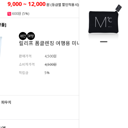
9,000 ~ 12,000
원 (등급별 할인적용시)
600원 (5%)
상품]
릴리프 폼클렌징 여행용 미니 50g
판매가격
4,500원
소비자가격
4,500원
적립금
5%
추가하기
 파우치
12,000
원