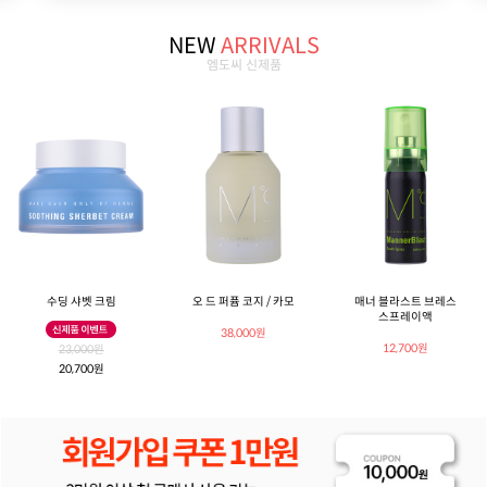
NEW
ARRIVALS
엠도씨 신제품
수딩 샤벳 크림
오 드 퍼퓸 코지 / 카모
매너 블라스트 브레스
스프레이액
38,000원
12,700원
23,000원
20,700원