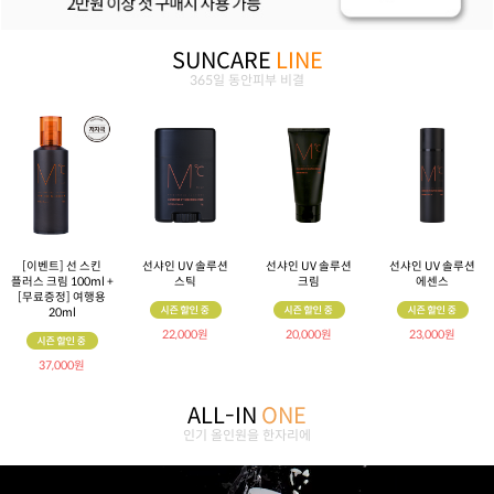
SUNCARE
LINE
365일 동안피부 비결
[이벤트] 선 스킨
선샤인 UV 솔루션
선샤인 UV 솔루션
선샤인 UV 솔루션
플러스 크림 100ml +
스틱
크림
에센스
[무료증정] 여행용
20ml
22,000원
20,000원
23,000원
37,000원
ALL-IN
ONE
인기 올인원을 한자리에