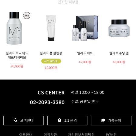
건조한 피부용
릴리프 토닉 위드
릴리프 폼 클렌징
릴리프 세트
릴리프 수딩 겔
애프터셰이브
42,000원
18,000원
20,000원
12,000원
CS CENTER
평일 10:00 ~ 18:00
02-2093-3380
주말, 공휴일 휴무
고객센터
1:1 문의
카톡문의
이용안내
이용약관
개인정보처리방침
PC버전