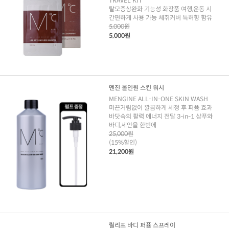
TRAVEL KIT
탈모증상완화 기능성 화장품 여행,운동 시
간편하게 사용 가능 체취커버 특허향 함유
5,000원
5,000원
멘진 올인원 스킨 워시
MENGINE ALL-IN-ONE SKIN WASH
미끈거림없이 깔끔하게 세정 후 퍼퓸 효과
바닷속의 활력 에너지 전달 3-in-1 샴푸와
바디,세안을 한번에
25,000원
(15%할인)
21,200원
릴리프 바디 퍼퓸 스프레이