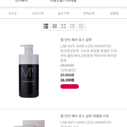
|
|
언더웨어
미용소품/기타제품
최신순
낮은가격
높은가격
판매순위
상품명
랩 안티 헤어 로스 샴푸
LAB ANTI-HAIR LOSS SHAMPOO
탈모증상완화 기능성 화장품 청결한 두피
관리 쿨링케어,모발영양 체취커버 특허향
함유
29,000원
(10%할인)
29,000원
26,100원
랩 안티 헤어 로스 샴푸 여행용 키트
LAB ANTI-HAIR LOSS SHAMPOO