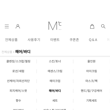
전체상품
사용후기
이벤트
쿠폰존
Q & A
헤어/바디
전체상품
>
|
|
클렌징/스크럽/필링
스킨/토너
올인원
|
|
로션/세럼
에센스/크림
아이크림
|
|
선케어/자외선차단
메이크업
마스크/팩
|
|
피지케어/스팟
헤어/바디
핸드/립/구강케어
|
|
향수
세트
기획세트