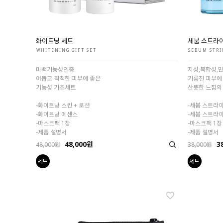
화이트닝 세트
세붐 스트라
WHITENING GIFT SET
SEBUM STRI
미백기능성인증
지성,복합성,민
어둡고 칙칙한 피부에 좋은
기름진 피부에
기능성 기초세트
산뜻한 느낌의
-화이트닝 스킨 + 로션
-세붐 스트라
-화이트닝 에센스
-세붐 스트라
-마스크팩 1장
-마스크팩 1장
-제품 설명서
-제품 설명서
48,000원
3
48,000원
38,000원