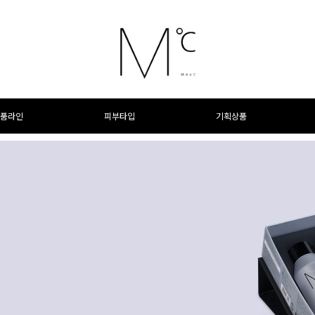
품라인
피부타입
기획상품