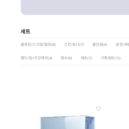
세트
클렌징/스크럽/필링(8)
스킨/토너(7)
올인원(6)
로션/세럼
핸드/립/구강케어(4)
향수(6)
세트(7)
기획세트(15)