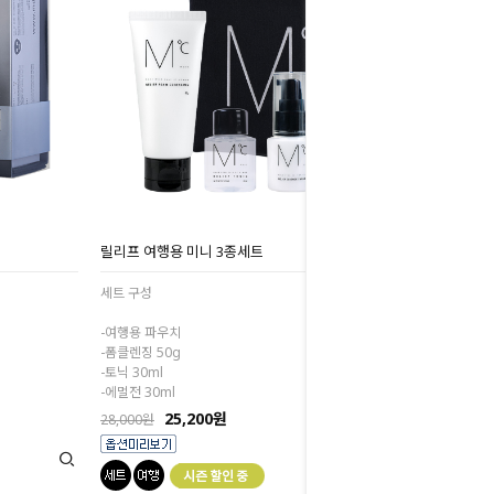
릴리프 여행용 미니 3종세트
세트 구성
-여행용 파우치
-폼클렌징 50g
-토닉 30ml
-에멀전 30ml
25,200원
28,000원