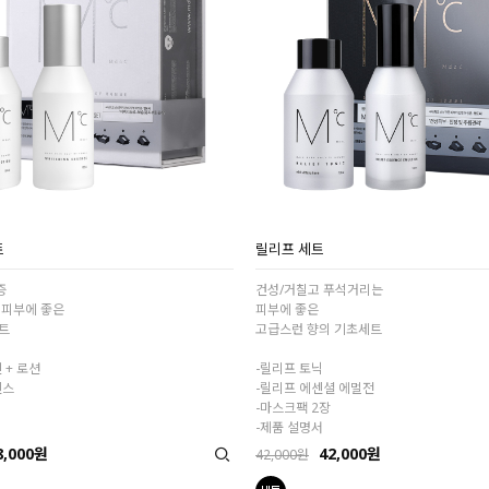
트
릴리프 세트
증
건성/거칠고 푸석거리는
 피부에 좋은
피부에 좋은
트
고급스런 향의 기초세트
 + 로션
-릴리프 토닉
센스
-릴리프 에센셜 에멀전
-마스크팩 2장
-제품 설명서
8,000원
42,000원
42,000원