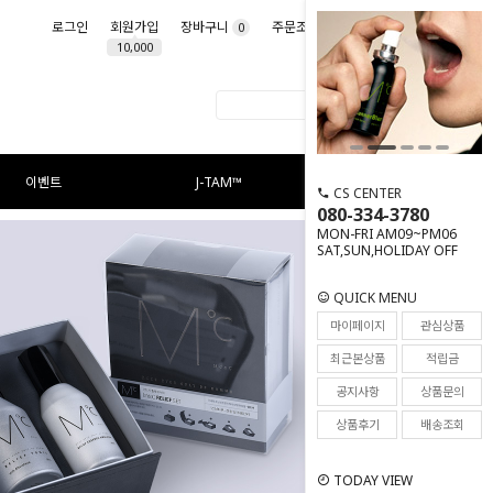
로그인
회원가입
장바구니
주문조회
마이페이지
0
10,000
이벤트
J-TAM™
CS CENTER
080-334-3780
MON-FRI AM09~PM06
SAT,SUN,HOLIDAY OFF
QUICK MENU
마이페이지
관심상품
최근본상품
적립금
공지사항
상품문의
상품후기
배송조회
TODAY VIEW