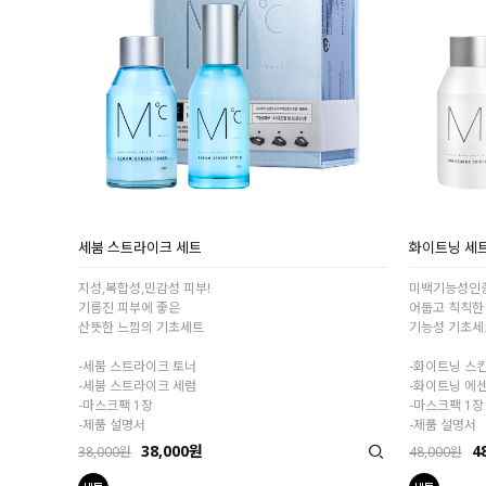
세붐 스트라이크 세트
화이트닝 세
지성,복합성,민감성 피부!
미백기능성인
기름진 피부에 좋은
어둡고 칙칙한
산뜻한 느낌의 기초세트
기능성 기초세
-세붐 스트라이크 토너
-화이트닝 스킨
-세붐 스트라이크 세럼
-화이트닝 에
-마스크팩 1장
-마스크팩 1장
-제품 설명서
-제품 설명서
38,000원
4
38,000원
48,000원