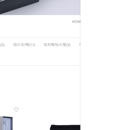
HOME
>
전체상품
>
세트
5)
마스크/팩(11)
피지케어/스팟(3)
헤어/바디(8)