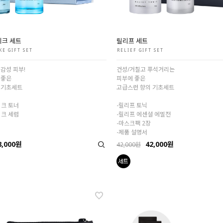
이크 세트
릴리프 세트
KE GIFT SET
RELIEF GIFT SET
감성 피부!
건성/거칠고 푸석거리는
 좋은
피부에 좋은
 기초세트
고급스런 향의 기초세트
이크 토너
-릴리프 토닉
이크 세럼
-릴리프 에센셜 에멀전
-마스크팩 2장
-제품 설명서
8,000원
42,000원
42,000원