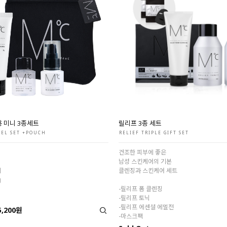
 미니 3종세트
릴리프 3종 세트
VEL SET +POUCH
RELIEF TRIPLE GIFT SET
건조한 피부에 좋은
남성 스킨케어의 기본
치
클렌징과 스킨케어 세트
g
-릴리프 폼 클렌징
-릴리프 토닉
-릴리프 에센셜 에멀전
5,200원
-마스크팩