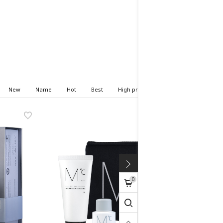
New
Name
Hot
Best
High price
Low price
0