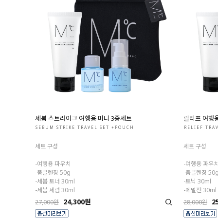
세붐 스트라이크 여행용 미니 3종세트
릴리프 여행용
SEBUM STRIKE TRAVEL SET +POUCH
RELIEF TRA
세트 구성
세트 구성
-여행용 파우치
-여행용 파우
-폼클렌징 50g
-폼클렌징 50
-세붐 토너 30ml
-토닉 30ml
-세붐 세럼 30ml
-에멀전 30ml
24,300원
2
27,000원
28,000원