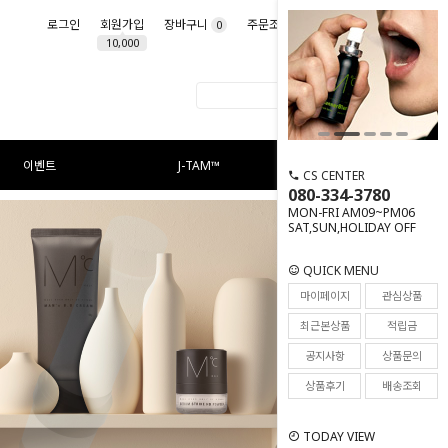
로그인
회원가입
장바구니
주문조회
마이페이지
0
10,000
이벤트
J-TAM™
CS CENTER
080-334-3780
MON-FRI AM09~PM06
SAT,SUN,HOLIDAY OFF
QUICK MENU
마이페이지
관심상품
최근본상품
적립금
공지사항
상품문의
상품후기
배송조회
TODAY VIEW