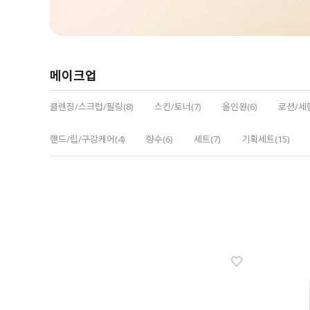
메이크업
클렌징/스크럽/필링(8)
스킨/토너(7)
올인원(6)
로션/세럼
핸드/립/구강케어(4)
향수(6)
세트(7)
기획세트(15)