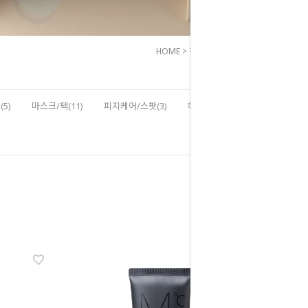
HOME
>
전체상품
>
메이크업
5)
마스크/팩(11)
피지케어/스팟(3)
헤어/바디(8)