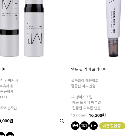
 비비
엔드 핏 커버 프라이머
결점 완벽커버
굴곡없이 매끈하고
 촉촉하게
깔끔한 피부연출
 꼼꼼하게
+++)
-과잉피지조절
-매끈 도자기 피부결
,자외선차단
-깔끔한 피부톤 연출
16,200원
18,000원
9,000원