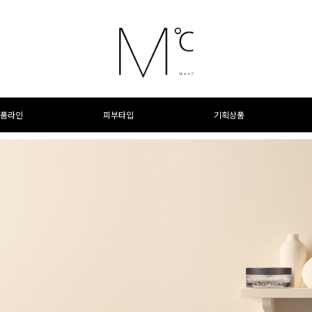
품라인
피부타입
기획상품