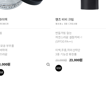
프라이머
맨즈 비비 크림
PRIMER
MANs BB CREAM
림
번들거림 없는
자연스러운 결점커버~!
(SPF30 PA++)
 모공 부위를
커버하여
미백,주름,자외선차단
매끄러운
3중 기능성 화장품
23,000원
23,000원
3,000원