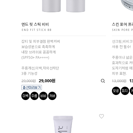
엔드 핏 스틱 비비
스킨 포어 
END FIT STICK BB
SKIN PORE 
잡티 및 피부결점 완벽커버
선크림,비비크
보습성분으로 촉촉하게
사용 전 필수!
내장 브러쉬로 꼼꼼하게
(SPF50+ PA++++)
주름이나 넓은
효과적으로 
주름개선,미백,자외선차단
도자기처럼 
3중 기능성
피부 표현.
29,000원
1
29,000원
13,000원