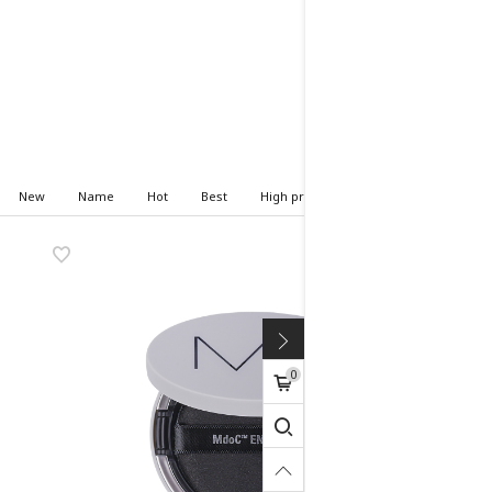
New
Name
Hot
Best
High price
Low price
0