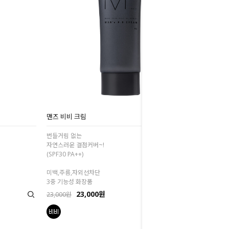
맨즈 비비 크림
번들거림 없는
자연스러운 결점커버~!
(SPF30 PA++)
미백,주름,자외선차단
3중 기능성 화장품
23,000원
23,000원