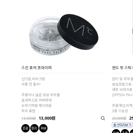
스킨 포어 프라이머
엔드 핏 스틱
선크림,비비크림
잡티 및 피부
사용 전 필수!
보습성분으로
내장 브러쉬로
주름이나 넓은 모공 부위를
(SPF50+ PA+
효과적으로 커버하여
도자기처럼 매끄러운
주름개선,미백
피부 표현.
3중 기능성
13,000원
2
13,000원
29,000원