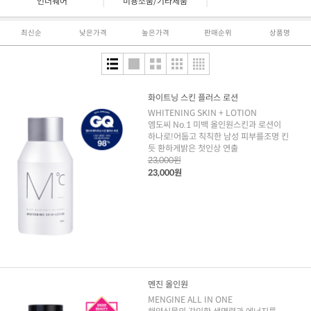
|
|
언더웨어
미용소품/기타제품
최신순
낮은가격
높은가격
판매순위
상품명
화이트닝 스킨 플러스 로션
WHITENING SKIN + LOTION
엠도씨 No.1 미백 올인원스킨과 로션이
하나로!어둡고 칙칙한 남성 피부를조명 킨
듯 환하게밝은 첫인상 연출
23,000원
23,000원
멘진 올인원
MENGINE ALL IN ONE