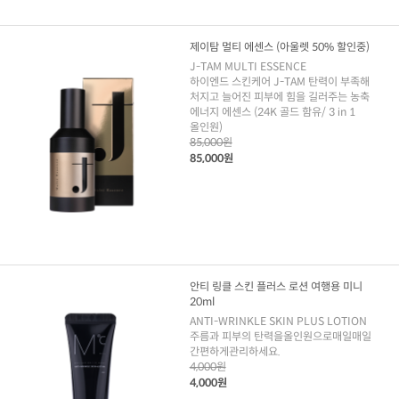
제이탐 멀티 에센스 (아울렛 50% 할인중)
J-TAM MULTI ESSENCE
하이엔드 스킨케어 J-TAM 탄력이 부족해
처지고 늘어진 피부에 힘을 길러주는 농축
에너지 에센스 (24K 골드 함유/ 3 in 1
올인원)
85,000원
85,000원
안티 링클 스킨 플러스 로션 여행용 미니
20ml
ANTI-WRINKLE SKIN PLUS LOTION
주름과 피부의 탄력을올인원으로매일매일
간편하게관리하세요.
4,000원
4,000원