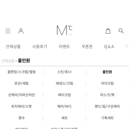
전체상품
사용후기
이벤트
쿠폰존
Q & A
올인원
전체상품
>
|
|
클렌징/스크럽/필링
스킨/토너
올인원
|
|
로션/세럼
에센스/크림
아이크림
|
|
선케어/자외선차단
메이크업
마스크/팩
|
|
피지케어/스팟
헤어/바디
핸드/립/구강케어
|
|
향수
세트
기획세트