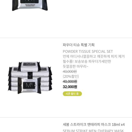
파우더 티슈 특별 기획
POWDER TISSUE SPECIAL SET
언제 어디서나깔끔하고 깨끗하게 피지 제거
필수품! 보송보송 파우더가세안한
듯깔끔한 마무리~
40,000원
(20%할인)
40,000원
32,000원
세붐 스트라이크 맨테라피 마스크 18ml x4
SEBUM STRIKE MEN-THERAPY MASK