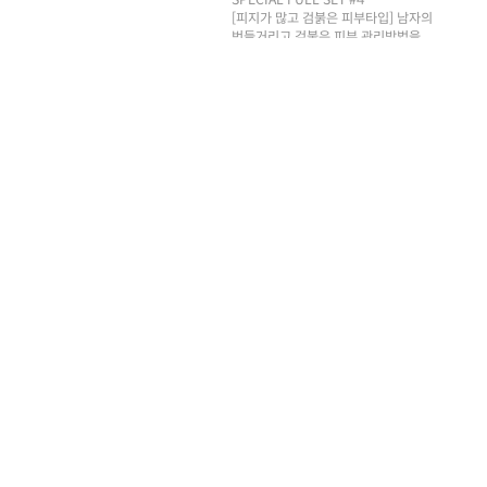
[피지가 많고 검붉은 피부타입] 남자의
번들거리고 검붉은 피부 관리방법을
엠도씨가 제안 합니다.
231,000원
(20%할인)
184,800원
CS CENTER
평일 10:00 ~ 18:00
02-2093-3380
주말, 공휴일 휴무
고객센터
1:1 문의
카톡문의
이용안내
이용약관
개인정보처리방침
PC버전