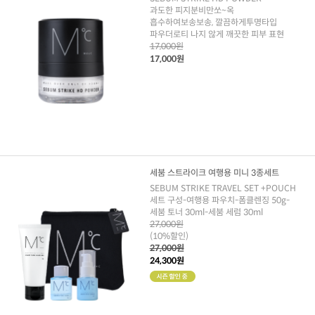
과도한 피지분비만쏘~옥
흡수하여보송보송, 깔끔하게투명타입
파우더로티 나지 않게 깨끗한 피부 표현
17,000원
17,000원
세붐 스트라이크 여행용 미니 3종세트
SEBUM STRIKE TRAVEL SET +POUCH
세트 구성-여행용 파우치-폼클렌징 50g-
세붐 토너 30ml-세붐 세럼 30ml
27,000원
(10%할인)
27,000원
24,300원