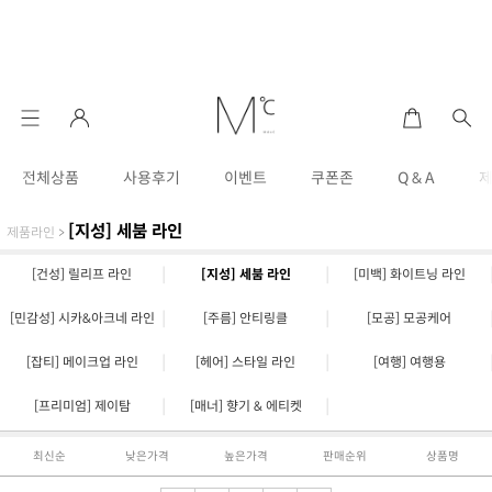
전체상품
사용후기
이벤트
쿠폰존
Q & A
[지성] 세붐 라인
제품라인
>
|
|
[건성] 릴리프 라인
[지성] 세붐 라인
[미백] 화이트닝 라인
|
|
[민감성] 시카&아크네 라인
[주름] 안티링클
[모공] 모공케어
|
|
[잡티] 메이크업 라인
[헤어] 스타일 라인
[여행] 여행용
|
|
[프리미엄] 제이탐
[매너] 향기 & 에티켓
최신순
낮은가격
높은가격
판매순위
상품명