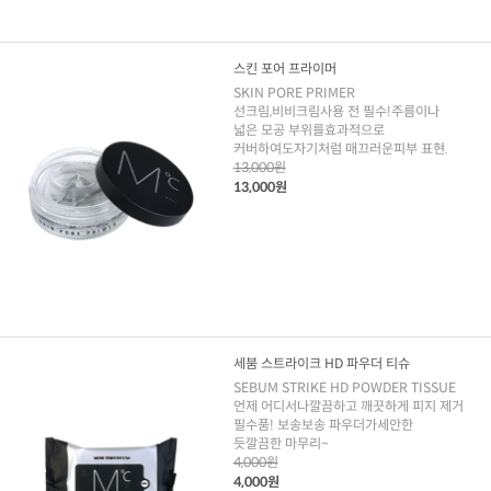
스킨 포어 프라이머
SKIN PORE PRIMER
선크림,비비크림사용 전 필수!주름이나
넓은 모공 부위를효과적으로
커버하여도자기처럼 매끄러운피부 표현.
13,000원
13,000원
세붐 스트라이크 HD 파우더 티슈
SEBUM STRIKE HD POWDER TISSUE
언제 어디서나깔끔하고 깨끗하게 피지 제거
필수품! 보송보송 파우더가세안한
듯깔끔한 마무리~
4,000원
4,000원