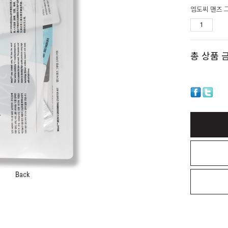
엠도씨 맨즈 
총 상품 