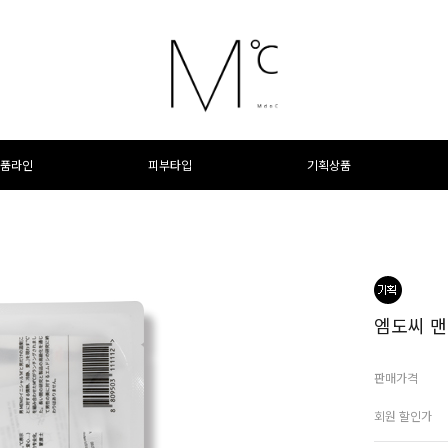
품라인
피부타입
기획상품
엠도씨 맨
판매가격
회원 할인가