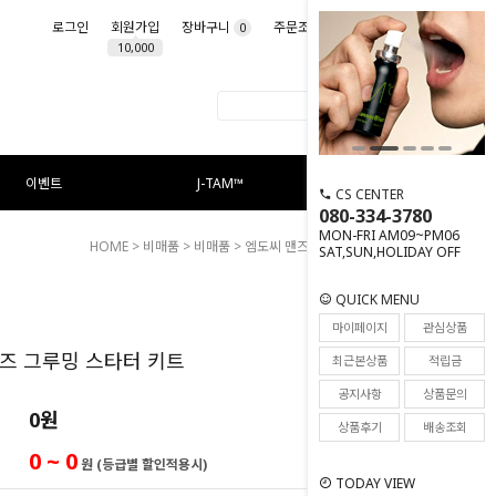
로그인
회원가입
장바구니
주문조회
마이페이지
0
10,000
이벤트
J-TAM™
CS CENTER
080-334-3780
MON-FRI AM09~PM06
HOME
>
비매품
>
비매품
> 엠도씨 맨즈 그루밍 스타터 키트
SAT,SUN,HOLIDAY OFF
QUICK MENU
0
마이페이지
관심상품
즈 그루밍 스타터 키트
최근본상품
적립금
공지사항
상품문의
0
원
상품후기
배송조회
0 ~ 0
원 (등급별 할인적용시)
TODAY VIEW