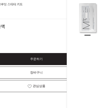
그루밍 스타터 키트
0
원
0
금액
원
주문하기
장바구니
관심상품