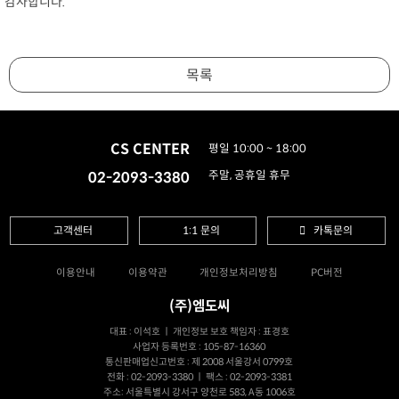
감사합니다.
목록
CS CENTER
평일 10:00 ~ 18:00
02-2093-3380
주말, 공휴일 휴무
고객센터
1:1 문의
카톡문의
이용안내
이용약관
개인정보처리방침
PC버전
(주)엠도씨
대표 : 이석호 ㅣ 개인정보 보호 책임자 : 표경호
사업자 등록번호 : 105-87-16360
통신판매업신고번호 : 제 2008 서울강서 0799호
전화 : 02-2093-3380 ㅣ 팩스 : 02-2093-3381
주소: 서울특별시 강서구 양천로 583, A동 1006호