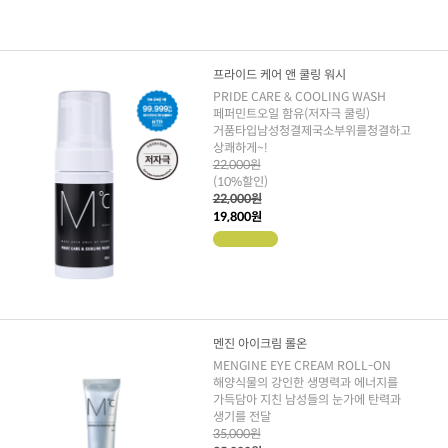
프라이드 케어 앤 쿨링 워시
PRIDE CARE & COOLING WASH
페퍼민트오일 함유(저자극 쿨링)
거품타입남성청결제국소부위를청결하고
상쾌하게~!
22,000원
(10%할인)
22,000원
19,800원
멘진 아이크림 롤온
MENGINE EYE CREAM ROLL-ON
해양식물의 강인한 생명력과 에너지를
가득담아 지친 남성들의 눈가에 탄력과
생기를 전달
35,000원