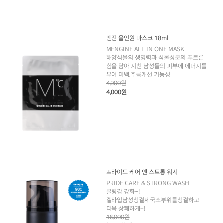
멘진 올인원 마스크 18ml
MENGINE ALL IN ONE MASK
해양식물의 생명력과 식물성분의 푸르른
힘을 담아 지친 남성들의 피부에 에너지를
부여 미백,주름개선 기능성
4,000원
4,000원
프라이드 케어 앤 스트롱 워시
PRIDE CARE & STRONG WASH
쿨링감 강화~!
겔타입남성청결제국소부위를청결하고
더욱 상쾌하게~!
18,000원