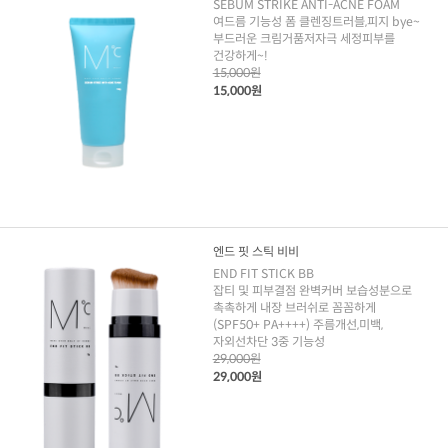
SEBUM STRIKE ANTI-ACNE FOAM
여드름 기능성 폼 클렌징트러블,피지 bye~
부드러운 크림거품저자극 세정피부를
건강하게~!
15,000원
15,000원
엔드 핏 스틱 비비
END FIT STICK BB
잡티 및 피부결점 완벽커버 보습성분으로
촉촉하게 내장 브러쉬로 꼼꼼하게
(SPF50+ PA++++) 주름개선,미백,
자외선차단 3중 기능성
29,000원
29,000원