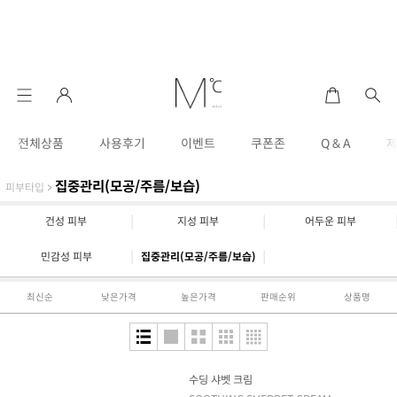
전체상품
사용후기
이벤트
쿠폰존
Q & A
집중관리(모공/주름/보습)
피부타입
>
|
|
건성 피부
지성 피부
어두운 피부
|
|
민감성 피부
집중관리(모공/주름/보습)
최신순
낮은가격
높은가격
판매순위
상품명
수딩 샤벳 크림