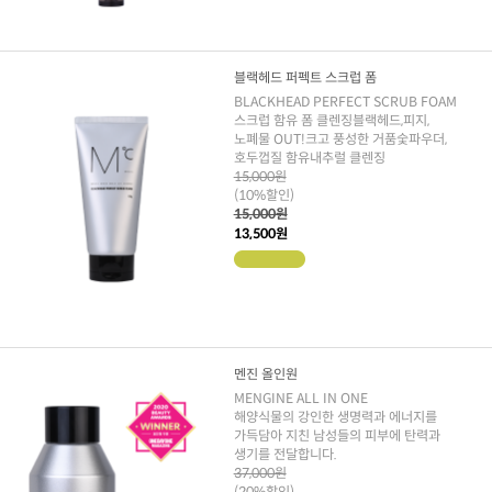
블랙헤드 퍼펙트 스크럽 폼
BLACKHEAD PERFECT SCRUB FOAM
스크럽 함유 폼 클렌징블랙헤드,피지,
노폐물 OUT!크고 풍성한 거품숯파우더,
호두껍질 함유내추럴 클렌징
15,000원
(10%할인)
15,000원
13,500원
멘진 올인원
MENGINE ALL IN ONE
해양식물의 강인한 생명력과 에너지를
가득담아 지친 남성들의 피부에 탄력과
생기를 전달합니다.
37,000원
(20%할인)