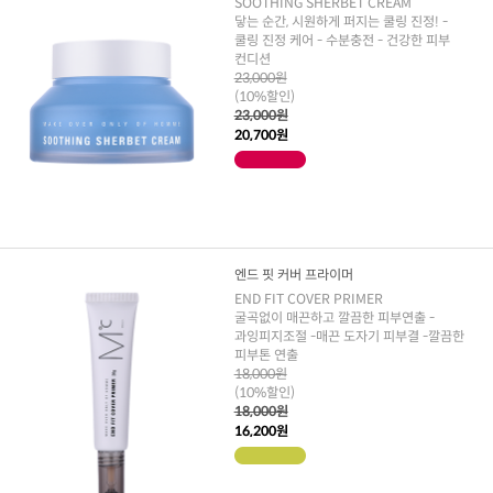
SOOTHING SHERBET CREAM
닿는 순간, 시원하게 퍼지는 쿨링 진정! -
쿨링 진정 케어 - 수분충전 - 건강한 피부
컨디션
23,000원
(10%할인)
23,000원
20,700원
엔드 핏 커버 프라이머
END FIT COVER PRIMER
굴곡없이 매끈하고 깔끔한 피부연출 -
과잉피지조절 -매끈 도자기 피부결 -깔끔한
피부톤 연출
18,000원
(10%할인)
18,000원
16,200원