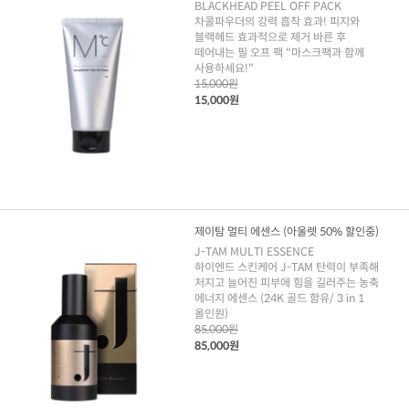
BLACKHEAD PEEL OFF PACK
차콜파우더의 강력 흡착 효과! 피지와
블랙헤드 효과적으로 제거 바른 후
떼어내는 필 오프 팩 "마스크팩과 함께
사용하세요!"
15,000원
15,000원
제이탐 멀티 에센스 (아울렛 50% 할인중)
J-TAM MULTI ESSENCE
하이엔드 스킨케어 J-TAM 탄력이 부족해
처지고 늘어진 피부에 힘을 길러주는 농축
에너지 에센스 (24K 골드 함유/ 3 in 1
올인원)
85,000원
85,000원