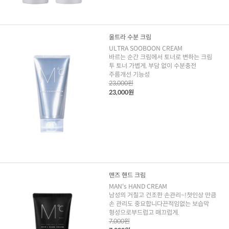
울트라 수분 크림
ULTRA SOOBOON CREAM
바르는 순간 크림에서 토너로 변하는 크림
투 토너 가볍게, 부담 없이 수분충전
주름개선 기능성
23,000원
23,000원
맨즈 핸드 크림
MAN's HAND CREAM
남성의 거칠고 건조한 손관리~!첫인상 만큼
손 관리도 중요합니다끈적임없는 보습막
형성으로부드럽고 매끄럽게.
7,000원