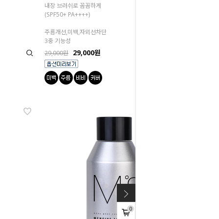
내장 브러쉬로 꼼꼼하게
(SPF50+ PA++++)
주름개선,미백,자외선차단
3중 기능성
29,000원
29,000원
0