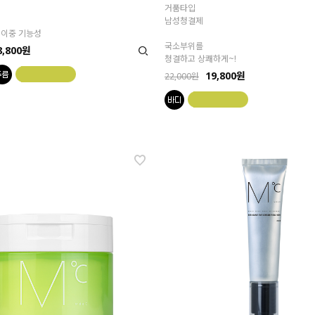
거품타입
남성청결제
 이중 기능성
국소부위를
8,800원
청결하고 상쾌하게~!
19,800원
22,000원