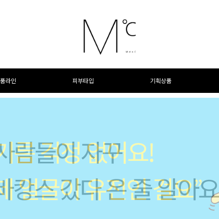
품라인
피부타입
기획상품