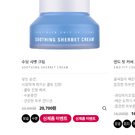
수딩 샤벳 크림
엔드 핏 커버
SOOTHING SHERBET CREAM
END FIT CO
닿는 순간,
굴곡없이 매끈
시원하게 퍼지는 쿨링 진정!
깔끔한 피부연
- 쿨링 진정 케어
- 수분충전
-과잉피지조절
- 건강한 피부 컨디션
-매끈 도자기
-깔끔한 피부
20,700원
23,000원
1
18,000원