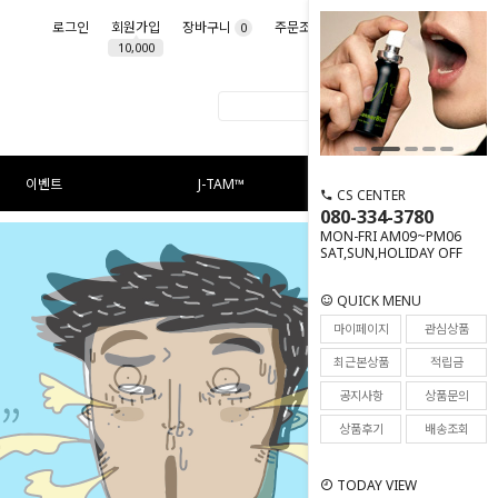
로그인
회원가입
장바구니
주문조회
마이페이지
0
10,000
이벤트
J-TAM™
CS CENTER
080-334-3780
MON-FRI AM09~PM06
SAT,SUN,HOLIDAY OFF
QUICK MENU
마이페이지
관심상품
최근본상품
적립금
공지사항
상품문의
상품후기
배송조회
TODAY VIEW