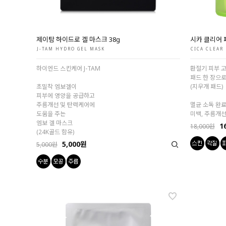
제이탐 하이드로 겔 마스크 38g
시카 클리어 
J-TAM HYDRO GEL MASK
CICA CLEAR
하이엔드 스킨케어 J-TAM
환절기 피부 
패드 한 장으로
초밀착 엠보겔이
(지우개 패드)
피부에 영양을 공급하고
주름개선 및 탄력케어에
멸균 소독 완
도움을 주는
미백, 주름개선
엠보 겔 마스크
1
18,000원
(24K골드 함유)
5,000원
5,000원