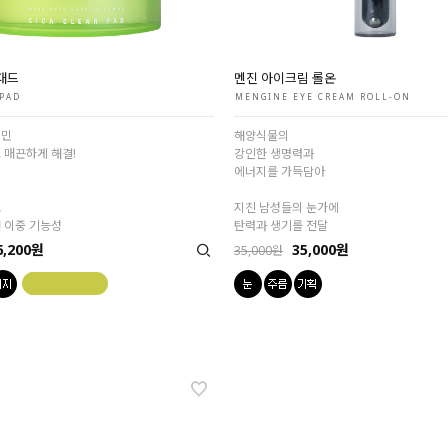
패드
멘진 아이크림 롤온
 PAD
MENGINE EYE CREAM ROLL-ON
고민
해양식물의
 매끈하게 해결!
강인한 생명력과
에너지를 가득담아
료
지친 남성들의 눈가에
 이중 기능성
탄력과 생기를 전달
6,200원
35,000원
35,000원