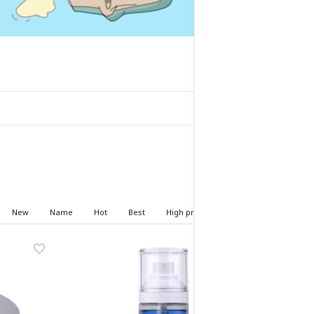
HOME
>
피부타입
New
Name
Hot
Best
High price
Low price