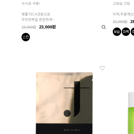
수시로 사용!
고보습 크림
병풀TECA성분으로
미백,주름개선
피부장벽을 튼튼하게~
2
32,000원
23,000원
23,000원