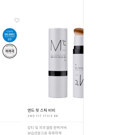
엔드 핏 스틱 비비
END FIT STICK BB
잡티 및 피부결점 완벽커버
보습성분으로 촉촉하게