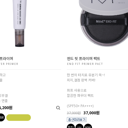
 프라이머
엔드 핏 프라이머 팩트
VER PRIMER
END FIT PRIMER PACT
하고
한 번의 터치로 유분기 쏙~!
출
피지,결점 완벽 커버!
퍼프 사용으로
 피부결
깔끔한 파우더 팩트
톤 연출
(SPF50+ PA++++)
6,200원
37,000원
37,000원