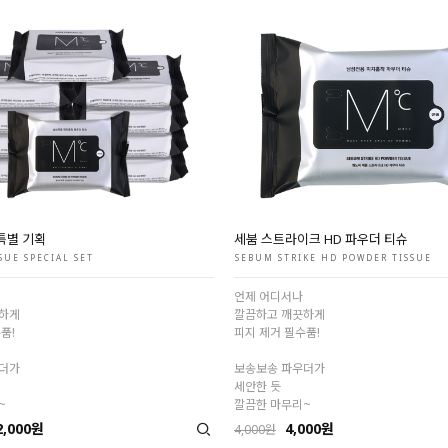
특별 기획
세붐 스트라이크 HD 파우더 티슈
SUE SPECIAL SET
SEBUM STRIKE HD POWDER TISSUE
언제 어디서나
하게
깔끔하고 깨끗하게
품!
피지 제거 필수품!
더가
보송보송 파우더가
세안한 듯
~
깔끔한 마무리~
2,000원
4,000원
4,000원