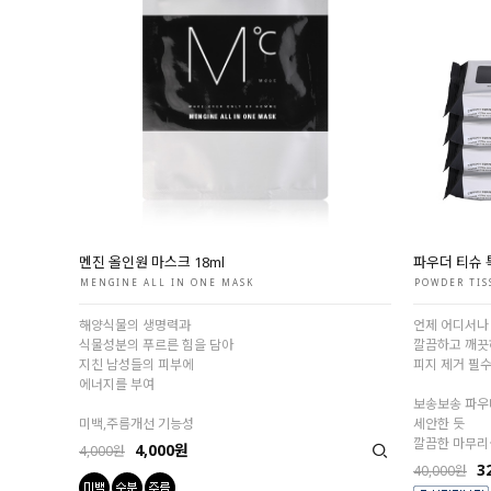
멘진 올인원 마스크 18ml
파우더 티슈 
MENGINE ALL IN ONE MASK
POWDER TIS
해양식물의 생명력과
언제 어디서나
식물성분의 푸르른 힘을 담아
깔끔하고 깨끗
지친 남성들의 피부에
피지 제거 필수
에너지를 부여
보송보송 파우
미백,주름개선 기능성
세안한 듯
깔끔한 마무리
4,000원
4,000원
3
40,000원