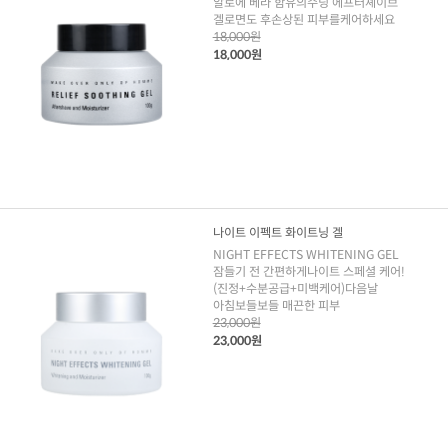
알로에 베라 함유의수딩 에프터셰이브
겔로면도 후손상된 피부를케어하세요
18,000원
18,000원
나이트 이펙트 화이트닝 겔
NIGHT EFFECTS WHITENING GEL
잠들기 전 간편하게나이트 스페셜 케어!
(진정+수분공급+미백케어)다음날
아침보들보들 매끈한 피부
23,000원
23,000원