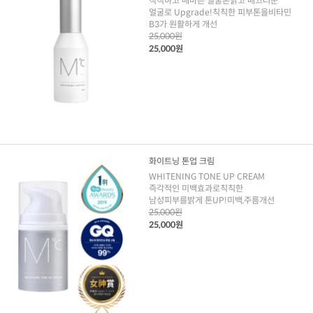
칙칙하고 매마른 얼굴톤밝고 매끄러운
얼굴로 Upgrade!칙칙한 피부톤을비타민
B3가 원활하게 개선
25,000원
25,000원
화이트닝 톤업 크림
WHITENING TONE UP CREAM
즉각적인 미백효과로칙칙한
남성피부를밝게 톤UP!미백,주름개선
25,000원
25,000원