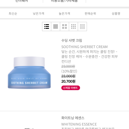
|
|
언더웨어
미용소품/기타제품
최신순
낮은가격
높은가격
판매순위
상품명
수딩 샤벳 크림
SOOTHING SHERBET CREAM
닿는 순간, 시원하게 퍼지는 쿨링 진정! -
쿨링 진정 케어 - 수분충전 - 건강한 피부
컨디션
23,000원
(10%할인)
23,000원
20,700원
화이트닝 에센스
WHITENING ESSENCE