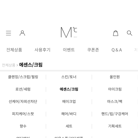
전체상품
사용후기
이벤트
쿠폰존
Q & A
에센스/크림
전체상품
>
|
|
클렌징/스크럽/필링
스킨/토너
올인원
|
|
로션/세럼
에센스/크림
아이크림
|
|
선케어/자외선차단
메이크업
마스크/팩
|
|
피지케어/스팟
헤어/바디
핸드/립/구강케어
|
|
향수
세트
기획세트