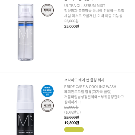
ULTRA OIL SERUM MIST
청량함과 촉촉함을 동시에 전달하는 오일
세럼 미스트 주름개선, 미백 이중 기능성
25,000원
25,000원
프라이드 케어 앤 쿨링 워시
PRIDE CARE & COOLING WASH
페퍼민트오일 함유(저자극 쿨링)
거품타입남성청결제국소부위를청결하고
상쾌하게~!
22,000원
(10%할인)
22,000원
19,800원