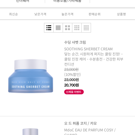
|
|
언더웨어
미용소품/기타제품
최신순
낮은가격
높은가격
판매순위
상품명
수딩 샤벳 크림
SOOTHING SHERBET CREAM
닿는 순간, 시원하게 퍼지는 쿨링 진정! -
쿨링 진정 케어 - 수분충전 - 건강한 피부
컨디션
23,000원
(10%할인)
23,000원
20,700원
오 드 퍼퓸 코지 / 카모
MdoC EAU DE PARFUM COSY /