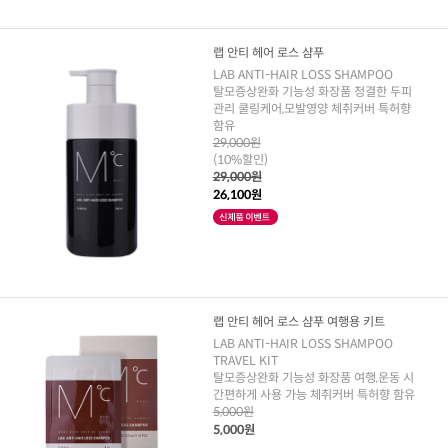
랩 안티 헤어 로스 샴푸
LAB ANTI-HAIR LOSS SHAMPOO
탈모증상완화 기능성 화장품 청결한 두피
관리 쿨링케어,모발영양 체취커버 특허향
함유
29,000원
(10%할인)
29,000원
26,100원
랩 안티 헤어 로스 샴푸 여행용 키트
LAB ANTI-HAIR LOSS SHAMPOO
TRAVEL KIT
탈모증상완화 기능성 화장품 여행,운동 시
간편하게 사용 가능 체취커버 특허향 함유
5,000원
5,000원