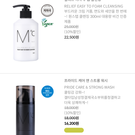
RELIEF EASY TO FOAM CLEANSING
부드러운 크림 거품, 면도와 세안을 한 번에
~! 원스텝 클렌징 300ml 대용량 비건 인증
제품
25,000원
(10%할인)
22,500원
프라이드 케어 앤 스트롱 워시
PRIDE CARE & STRONG WASH
쿨링감 강화~!
겔타입남성청결제국소부위를청결하고
더욱 상쾌하게~!
18,000원
(10%할인)
18,000원
16,200원