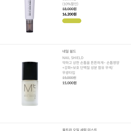
(10%할인)
18,000원
16,200원
네일 쉴드
NAIL SHIELD
약하고 상한 손톱을 튼튼하게~ 손톱영양
+강화+보호 단백질 성분 함유 무색/
무광타입
15,000원
15,000원
울트라 오일 세럼 미스트