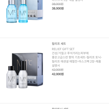
38,000원
38,000원
릴리프 세트
RELIEF GIFT SET
건성/거칠고 푸석거리는피부에
좋은고급스런 향의 기초세트-릴리프 토닉-
릴리프 에센셜 에멀전-마스크팩 2장-제품
설명서
42,000원
42,000원