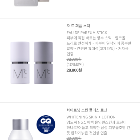
오 드 퍼퓸 스틱
EAU DE PARFUM STICK
피부에 직접 바르는 향수 스틱 - 알코올
프리로 안전하게 - 피부에 밀착되어 풍부한
발향 - 간편한 휴대성(고체타입) - 저자극
인증
32,000원
(10%할인)
28,800원
화이트닝 스킨 플러스 로션
WHITENING SKIN + LOTION
엠도씨 No.1 미백 올인원스킨과 로션이
하나로!어둡고 칙칙한 남성 피부를조명 킨
듯 환하게밝은 첫인상 연출
23,000원