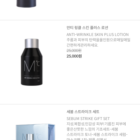
안티 링클 스킨 플러스 로션
ANTI-WRINKLE SKIN PLUS LOTION
주름과 피부의 탄력을올인원으로매일매일
간편하게관리하세요.
25,000원
25,000원
세붐 스트라이크 세트
SEBUM STRIKE GIFT SET
지성,복합성,민감성 피부!기름진 피부에
좋은산뜻한 느낌의 기초세트-세붐
스트라이크 토너-세붐 스트라이크 세럼-
마스크팩 1장-제품 설명서