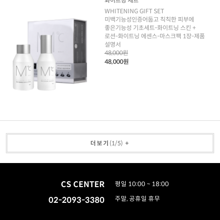
화이트닝 세트
WHITENING GIFT SET
미백기능성인증어둡고 칙칙한 피부에
좋은기능성 기초세트-화이트닝 스킨 +
로션-화이트닝 에센스-마스크팩 1장-제품
설명서
48,000원
48,000원
더보기
(
1
/
5
)
+
CS CENTER
평일 10:00 ~ 18:00
02-2093-3380
주말, 공휴일 휴무