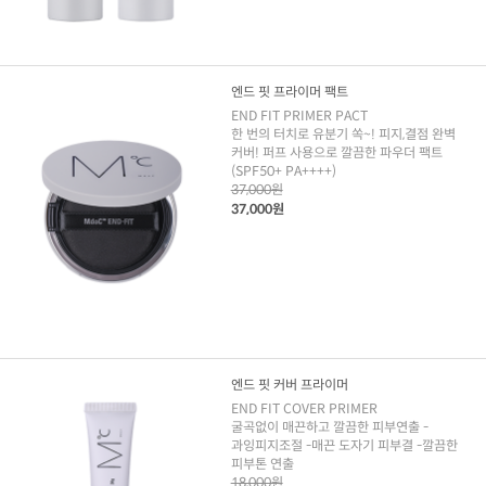
엔드 핏 프라이머 팩트
END FIT PRIMER PACT
한 번의 터치로 유분기 쏙~! 피지,결점 완벽
커버! 퍼프 사용으로 깔끔한 파우더 팩트
(SPF50+ PA++++)
37,000원
37,000원
엔드 핏 커버 프라이머
END FIT COVER PRIMER
굴곡없이 매끈하고 깔끔한 피부연출 -
과잉피지조절 -매끈 도자기 피부결 -깔끔한
피부톤 연출
18,000원