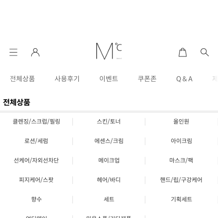
전체상품
사용후기
이벤트
쿠폰존
Q & A
전체상품
|
|
클렌징/스크럽/필링
스킨/토너
올인원
|
|
로션/세럼
에센스/크림
아이크림
|
|
선케어/자외선차단
메이크업
마스크/팩
|
|
피지케어/스팟
헤어/바디
핸드/립/구강케어
|
|
향수
세트
기획세트