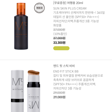
[무료증정] 여행용 20ml
SUN SKIN PLUS CREAM
기초케어부터 선케어까지 한번에~! 365일
데일리 선 올인원 (SPF50+ PA++++)
자외선차단,미백,주름개선 3중 기능성
화장품
37,000원
(10%할인)
37,000원
33,300원
엔드 핏 스틱 비비
END FIT STICK BB
잡티 및 피부결점 완벽커버 보습성분으로
촉촉하게 내장 브러쉬로 꼼꼼하게
(SPF50+ PA++++) 주름개선,미백,
자외선차단 3중 기능성
29,000원
29,000원