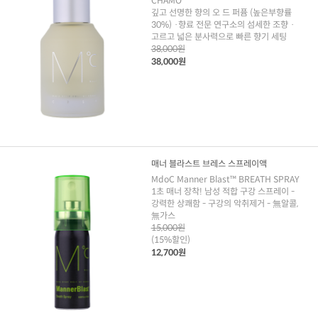
CHAMO
깊고 선명한 향의 오 드 퍼퓸 (높은부향률
30%) ·향료 전문 연구소의 섬세한 조향 ·
고르고 넓은 분사력으로 빠른 향기 세팅
38,000원
38,000원
매너 블라스트 브레스 스프레이액
MdoC Manner Blast™ BREATH SPRAY
1초 매너 장착! 남성 적합 구강 스프레이 -
강력한 상쾌함 - 구강의 악취제거 - 無알콜,
無가스
15,000원
(15%할인)
12,700원