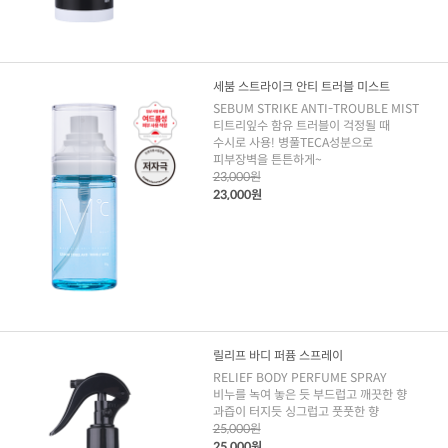
세붐 스트라이크 안티 트러블 미스트
SEBUM STRIKE ANTI-TROUBLE MIST
티트리잎수 함유 트러블이 걱정될 때
수시로 사용! 병풀TECA성분으로
피부장벽을 튼튼하게~
23,000원
23,000원
릴리프 바디 퍼퓸 스프레이
RELIEF BODY PERFUME SPRAY
비누를 녹여 놓은 듯 부드럽고 깨끗한 향
과즙이 터지듯 싱그럽고 풋풋한 향
25,000원
25,000원