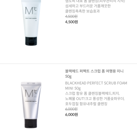
엠도씨 대표 폼 클렌징(피부관리의 시작)
섬세하고 부드러운 거품깨끗한
클렌징촉촉한 보습효과
4,500원
4,500원
블랙헤드 퍼펙트 스크럽 폼 여행용 미니
50g
BLACKHEAD PERFECT SCRUB FOAM
MINI 50g
스크럽 함유 폼 클렌징블랙헤드,피지,
노폐물 OUT!크고 풍성한 거품숯파우더,
호두껍질 함유내추럴 클렌징
6,000원
6,000원