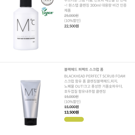
부드러운 크림 거품, 면도와 세안을 한 번에
~! 원스텝 클렌징 300ml 대용량 비건 인증
제품
25,000원
(10%할인)
22,500원
블랙헤드 퍼펙트 스크럽 폼
BLACKHEAD PERFECT SCRUB FOAM
스크럽 함유 폼 클렌징블랙헤드,피지,
노폐물 OUT!크고 풍성한 거품숯파우더,
호두껍질 함유내추럴 클렌징
15,000원
(10%할인)
15,000원
13,500원