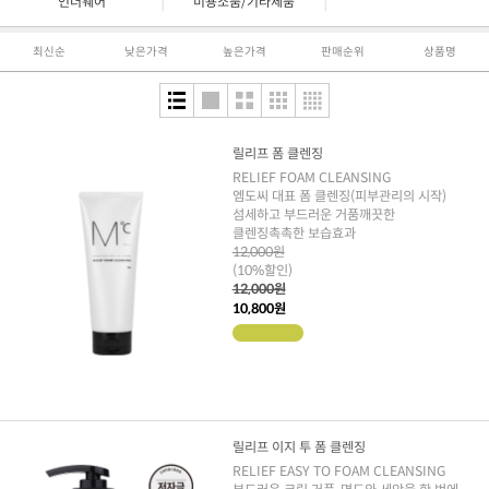
|
|
언더웨어
미용소품/기타제품
최신순
낮은가격
높은가격
판매순위
상품명
릴리프 폼 클렌징
RELIEF FOAM CLEANSING
엠도씨 대표 폼 클렌징(피부관리의 시작)
섬세하고 부드러운 거품깨끗한
클렌징촉촉한 보습효과
12,000원
(10%할인)
12,000원
10,800원
릴리프 이지 투 폼 클렌징
RELIEF EASY TO FOAM CLEANSING