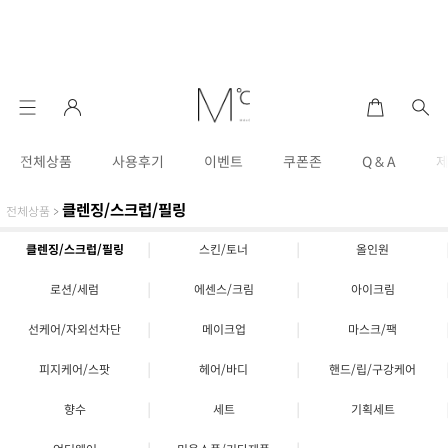
전체상품
사용후기
이벤트
쿠폰존
Q & A
클렌징/스크럽/필링
전체상품
>
|
|
클렌징/스크럽/필링
스킨/토너
올인원
|
|
로션/세럼
에센스/크림
아이크림
|
|
선케어/자외선차단
메이크업
마스크/팩
|
|
피지케어/스팟
헤어/바디
핸드/립/구강케어
|
|
향수
세트
기획세트