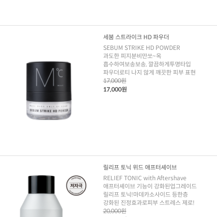
세붐 스트라이크 HD 파우더
SEBUM STRIKE HD POWDER
과도한 피지분비만쏘~옥
흡수하여보송보송, 깔끔하게투명타입
파우더로티 나지 않게 깨끗한 피부 표현
17,000원
17,000원
릴리프 토닉 위드 애프터셰이브
RELIEF TONIC with Aftershave
애프터셰이브 기능이 강화된업그레이드
릴리프 토닉!마데카소사이드 등한층
강화된 진정효과로피부 스트레스 제로!
20,000원