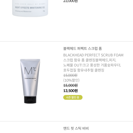
23,000원
블랙헤드 퍼펙트 스크럽 폼
BLACKHEAD PERFECT SCRUB FOAM
스크럽 함유 폼 클렌징블랙헤드,피지,
노폐물 OUT!크고 풍성한 거품숯파우더,
호두껍질 함유내추럴 클렌징
15,000원
(10%할인)
15,000원
13,500원
엔드 핏 스틱 비비