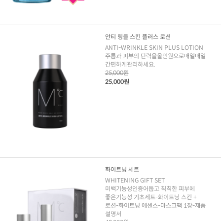
안티 링클 스킨 플러스 로션
ANTI-WRINKLE SKIN PLUS LOTION
주름과 피부의 탄력을올인원으로매일매일
간편하게관리하세요.
25,000원
25,000원
화이트닝 세트
WHITENING GIFT SET
미백기능성인증어둡고 칙칙한 피부에
좋은기능성 기초세트-화이트닝 스킨 +
로션-화이트닝 에센스-마스크팩 1장-제품
설명서