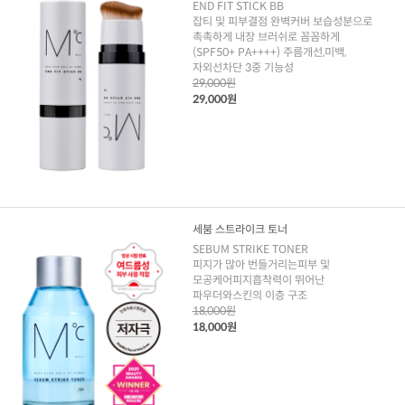
END FIT STICK BB
잡티 및 피부결점 완벽커버 보습성분으로
촉촉하게 내장 브러쉬로 꼼꼼하게
(SPF50+ PA++++) 주름개선,미백,
자외선차단 3중 기능성
29,000원
29,000원
세붐 스트라이크 토너
SEBUM STRIKE TONER
피지가 많아 번들거리는피부 및
모공케어피지흡착력이 뛰어난
파우더와스킨의 이층 구조
18,000원
18,000원