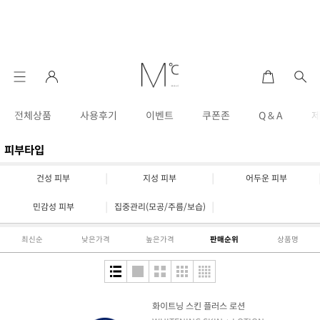
전체상품
사용후기
이벤트
쿠폰존
Q & A
피부타입
|
|
건성 피부
지성 피부
어두운 피부
|
|
민감성 피부
집중관리(모공/주름/보습)
최신순
낮은가격
높은가격
판매순위
상품명
화이트닝 스킨 플러스 로션