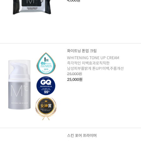
4,000원
화이트닝 톤업 크림
WHITENING TONE UP CREAM
즉각적인 미백효과로칙칙한
남성피부를밝게 톤UP!미백,주름개선
25,000원
25,000원
스킨 포어 프라이머