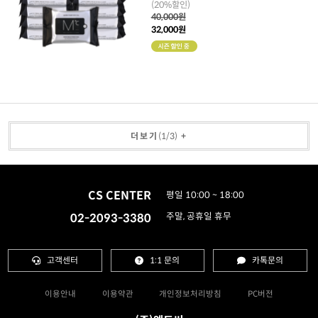
(20%할인)
40,000원
32,000원
더보기
(
1
/
3
)
+
CS CENTER
평일 10:00 ~ 18:00
02-2093-3380
주말, 공휴일 휴무
고객센터
1:1 문의
카톡문의
이용안내
이용약관
개인정보처리방침
PC버전