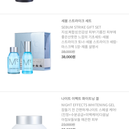
세붐 스트라이크 세트
SEBUM STRIKE GIFT SET
지성,복합성,민감성 피부!기름진 피부에
좋은산뜻한 느낌의 기초세트-세붐
스트라이크 토너-세붐 스트라이크 세럼-
마스크팩 1장-제품 설명서
38,000원
38,000원
나이트 이펙트 화이트닝 겔
NIGHT EFFECTS WHITENING GEL
잠들기 전 간편하게나이트 스페셜 케어!
(진정+수분공급+미백케어)다음날
아침보들보들 매끈한 피부
23,000원