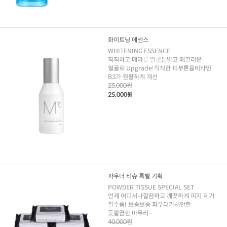
화이트닝 에센스
WHITENING ESSENCE
칙칙하고 매마른 얼굴톤밝고 매끄러운
얼굴로 Upgrade!칙칙한 피부톤을비타민
B3가 원활하게 개선
25,000원
25,000원
파우더 티슈 특별 기획
POWDER TISSUE SPECIAL SET
언제 어디서나깔끔하고 깨끗하게 피지 제거
필수품! 보송보송 파우더가세안한
듯깔끔한 마무리~
40,000원