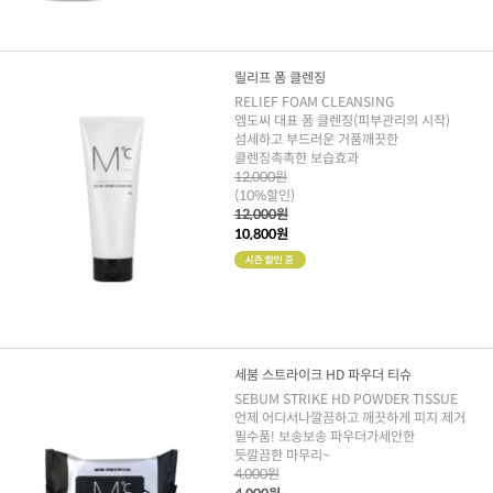
릴리프 폼 클렌징
RELIEF FOAM CLEANSING
엠도씨 대표 폼 클렌징(피부관리의 시작)
섬세하고 부드러운 거품깨끗한
클렌징촉촉한 보습효과
12,000원
(10%할인)
12,000원
10,800원
세붐 스트라이크 HD 파우더 티슈
SEBUM STRIKE HD POWDER TISSUE
언제 어디서나깔끔하고 깨끗하게 피지 제거
필수품! 보송보송 파우더가세안한
듯깔끔한 마무리~
4,000원