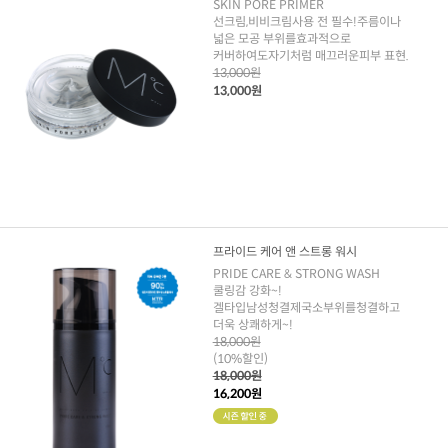
SKIN PORE PRIMER
선크림,비비크림사용 전 필수!주름이나
넓은 모공 부위를효과적으로
커버하여도자기처럼 매끄러운피부 표현.
13,000원
13,000원
프라이드 케어 앤 스트롱 워시
PRIDE CARE & STRONG WASH
쿨링감 강화~!
겔타입남성청결제국소부위를청결하고
더욱 상쾌하게~!
18,000원
(10%할인)
18,000원
16,200원