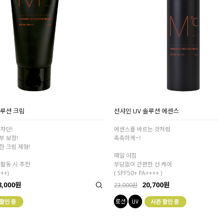
솔루션 크림
선샤인 UV 솔루션 에센스
차단!
에센스를 바르는 것처럼
부 보정!
촉촉하게~!
 크림 제형!
매일 아침
활동 시 추천
부담없이 간편한 선 케어
+++)
( SPF50+ PA++++ )
8,000원
20,700원
23,000원