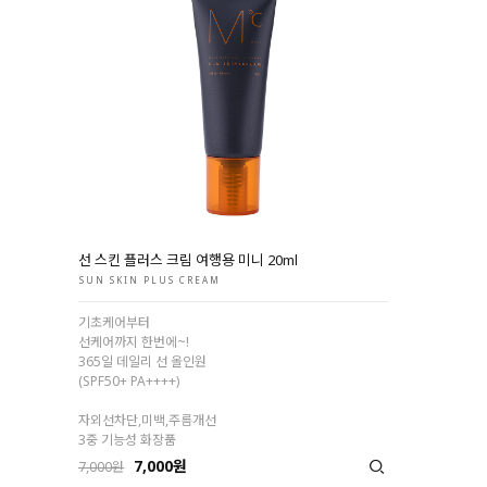
선 스킨 플러스 크림 여행용 미니 20ml
SUN SKIN PLUS CREAM
기초케어부터
선케어까지 한번에~!
365일 데일리 선 올인원
(SPF50+ PA++++)
자외선차단,미백,주름개선
3중 기능성 화장품
7,000원
7,000원