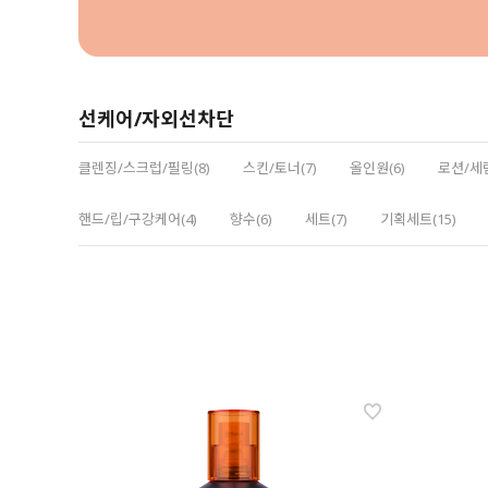
선케어/자외선차단
클렌징/스크럽/필링(8)
스킨/토너(7)
올인원(6)
로션/세럼
핸드/립/구강케어(4)
향수(6)
세트(7)
기획세트(15)