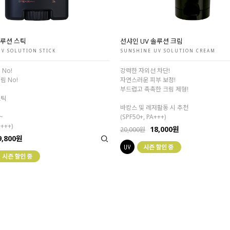
솔루션 스틱
선샤인 UV 솔루션 크림
V SOLUTION STICK
SUNSHINE UV SOLUTION CREAM
 No!
강력한 자외선 차단!
림 No!
자연스러운 피부 보정!
부드럽고 촉촉한 크림 제형!
스틱
바캉스 및 레저활동 시 추천
~
(SPF50+, PA+++)
++++)
18,000원
20,000원
9,800원