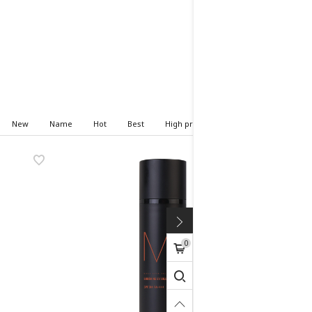
New
Name
Hot
Best
High price
Low price
0