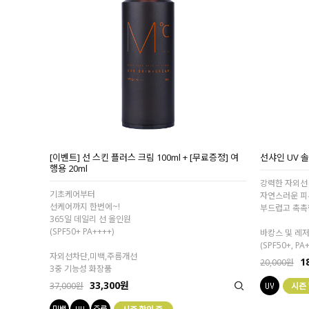
[이벤트] 선 스킨 플러스 크림 100ml + [무료증정] 여
선샤인 UV 
행용 20ml
강력한 자외선 
기초케어부터
자연스러운 피
선케어까지 한번에~!
부드럽고 촉촉한
365일 데일리 선 올인원
(SPF50+ PA++++)
바캉스 및 레저
(SPF50+, PA
자외선차단,미백,주름개선
1
20,000원
3중 기능성 화장품
33,300원
37,000원