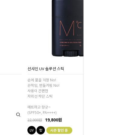
선샤인 UV 솔루션 스틱
손에 묻을 걱정 No!
끈적임, 번들거림 No!
사용이 간편한
자외선 차단 스틱
매트하고 향긋~
(SPF50+, PA++++)
19,800원
22,000원