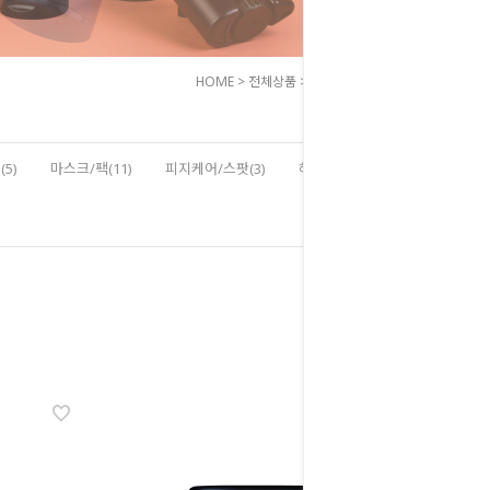
HOME
>
전체상품
>
선케어/자외선차단
5)
마스크/팩(11)
피지케어/스팟(3)
헤어/바디(8)