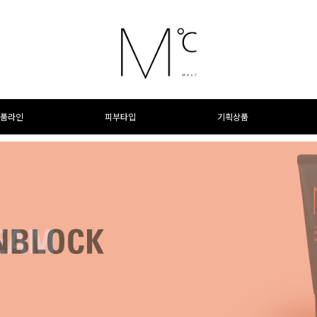
품라인
피부타입
기획상품