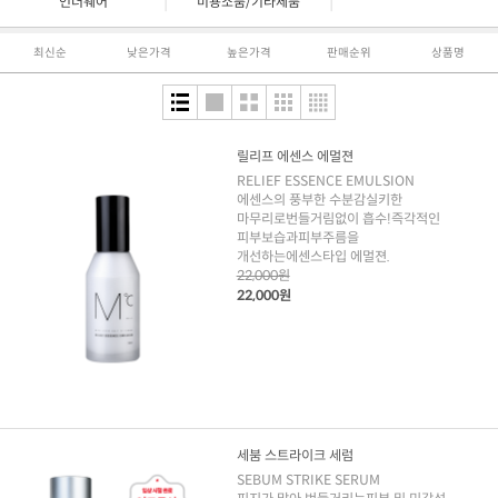
|
|
언더웨어
미용소품/기타제품
최신순
낮은가격
높은가격
판매순위
상품명
릴리프 에센스 에멀젼
RELIEF ESSENCE EMULSION
에센스의 풍부한 수분감실키한
마무리로번들거림없이 흡수!즉각적인
피부보습과피부주름을
개선하는에센스타입 에멀젼.
22,000원
22,000원
세붐 스트라이크 세럼
SEBUM STRIKE SERUM