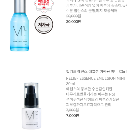
피지가 많아 번들거리는피부 및 민감성
피부케어!끈적임 없이 피부에 촉촉히.유/
수분 발란스의 균형,피지 모공케어
20,000원
20,000원
릴리프 에센스 에멀젼 여행용 미니 30ml
RELIEF ESSENCE EMULSION MINI
30ml
에센스의 풍부한 수분감실키한
마무리로번들거리는 피부는 No!
푸석푸석한 남성들의 피부와거칠한
피부결까지도효과적으로 관리.
7,000원
7,000원