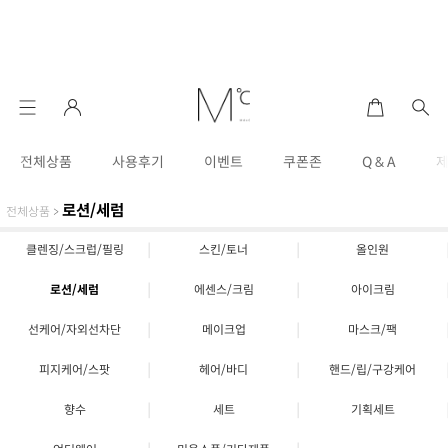
전체상품
사용후기
이벤트
쿠폰존
Q & A
로션/세럼
전체상품
>
|
|
클렌징/스크럽/필링
스킨/토너
올인원
|
|
로션/세럼
에센스/크림
아이크림
|
|
선케어/자외선차단
메이크업
마스크/팩
|
|
피지케어/스팟
헤어/바디
핸드/립/구강케어
|
|
향수
세트
기획세트