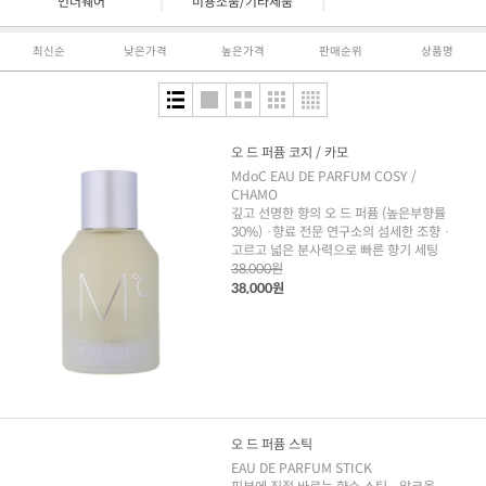
|
|
언더웨어
미용소품/기타제품
최신순
낮은가격
높은가격
판매순위
상품명
오 드 퍼퓸 코지 / 카모
MdoC EAU DE PARFUM COSY /
CHAMO
깊고 선명한 향의 오 드 퍼퓸 (높은부향률
30%) ·향료 전문 연구소의 섬세한 조향 ·
고르고 넓은 분사력으로 빠른 향기 세팅
38,000원
38,000원
오 드 퍼퓸 스틱
EAU DE PARFUM STICK