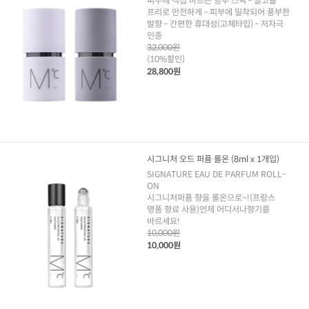
피부에 직접 바르는 향수 스틱 - 알코올
프리로 안전하게 - 피부에 밀착되어 풍부한
발향 - 간편한 휴대성(고체타입) - 저자극
인증
32,000원
(10%할인)
28,800원
시그니처 오드 퍼퓸 롤온 (8ml x 1개입)
SIGNATURE EAU DE PARFUM ROLL-
ON
시그니처퍼퓸 향을 롤온으로~!(프랑스
명품 향료 사용)언제 어디서나향기를
바르세요!
10,000원
10,000원