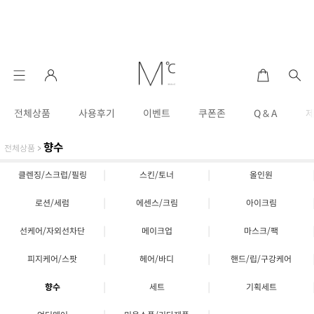
전체상품
사용후기
이벤트
쿠폰존
Q & A
향수
전체상품
>
|
|
클렌징/스크럽/필링
스킨/토너
올인원
|
|
로션/세럼
에센스/크림
아이크림
|
|
선케어/자외선차단
메이크업
마스크/팩
|
|
피지케어/스팟
헤어/바디
핸드/립/구강케어
|
|
향수
세트
기획세트