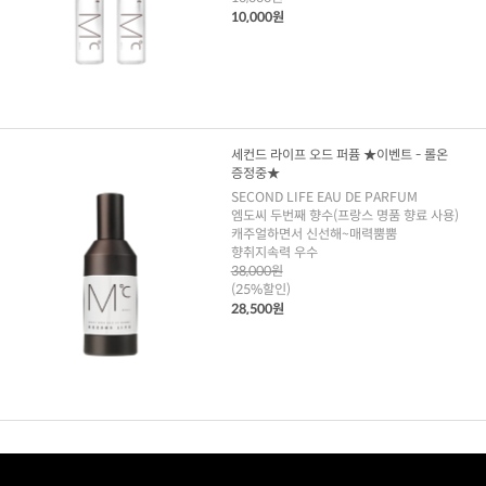
10,000원
세컨드 라이프 오드 퍼퓸 ★이벤트 - 롤온
증정중★
SECOND LIFE EAU DE PARFUM
엠도씨 두번째 향수(프랑스 명품 향료 사용)
캐주얼하면서 신선해~매력뿜뿜
향취지속력 우수
38,000원
(25%할인)
28,500원